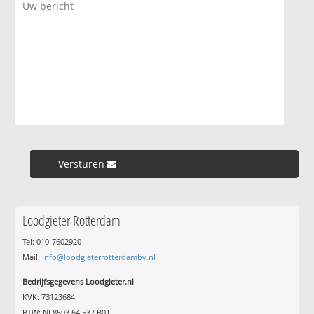
Versturen »
Loodgieter Rotterdam
Tel: 010-7602920
Mail:
info@loodgieterrotterdambv.nl
Bedrijfsgegevens Loodgieter.nl
KVK: 73123684
BTW: NL8593.64.537.B01