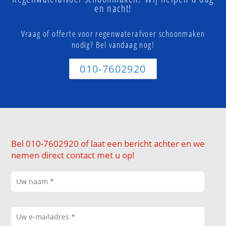
en nacht!
Vraag of offerte voor regenwaterafvoer schoonmaken
nodig? Bel vandaag nog!
010-7602920
Bel 010-7602920 of laat een bericht achter en we
nemen direct contact met u op!