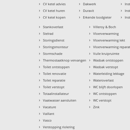
›
›
›
CV ketel advies
Dakwerk
Ins
›
›
›
CV ketel huren
Duravit
Ins
›
›
›
CV ketel kopen
Erkende loodgieter
Ins
›
›
Stankoverlast
Villeroy & Boch
›
›
Stelrad
Vloerverwarming
›
›
Storingsdienst
Vloerverwarming lekt
›
›
Storingsmonteur
Vloerverwarming reparat
›
›
Stormschade
Vuile kruipruimte
›
›
Thermostaatknop vervangen
Wasbak ontstoppen
›
›
Toilet ontstoppen
Wasbak verstopt
›
›
Toilet renovatie
Waterleiding lekkage
›
›
Toilet reparatie
Wateroverlast
›
›
Toilet verstopt
WC blijft doorlopen
›
›
Totaalinstallateur
WC ontstoppen
›
›
Vaatwasser aansluiten
WC verstopt
›
›
Vacature
Zink
›
Vaillant
›
Vasco
›
Verstopping riolering