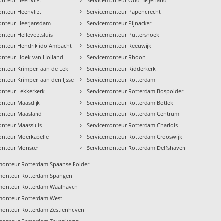
onteur Heenvliet
Servicemonteur Oud Beijerland
›
onteur Heenvliet
Servicemonteur Papendrecht
›
onteur Heerjansdam
Servicemonteur Pijnacker
›
nteur Hellevoetsluis
Servicemonteur Puttershoek
›
onteur Hendrik ido Ambacht
Servicemonteur Reeuwijk
›
onteur Hoek van Holland
Servicemonteur Rhoon
›
onteur Krimpen aan de Lek
Servicemonteur Ridderkerk
›
onteur Krimpen aan den IJssel
Servicemonteur Rotterdam
›
onteur Lekkerkerk
Servicemonteur Rotterdam Bospolder
›
onteur Maasdijk
Servicemonteur Rotterdam Botlek
›
onteur Maasland
Servicemonteur Rotterdam Centrum
›
onteur Maassluis
Servicemonteur Rotterdam Charlois
›
onteur Moerkapelle
Servicemonteur Rotterdam Crooswijk
›
onteur Monster
Servicemonteur Rotterdam Delfshaven
monteur Rotterdam Spaanse Polder
emonteur Rotterdam Spangen
emonteur Rotterdam Waalhaven
monteur Rotterdam West
monteur Rotterdam Zestienhoven
emonteur Rotterdam Zevenkamp