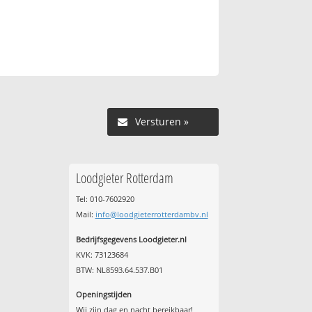
Versturen »
Loodgieter Rotterdam
Tel: 010-7602920
Mail:
info@loodgieterrotterdambv.nl
Bedrijfsgegevens Loodgieter.nl
KVK: 73123684
BTW: NL8593.64.537.B01
Openingstijden
Wij zijn dag en nacht bereikbaar!