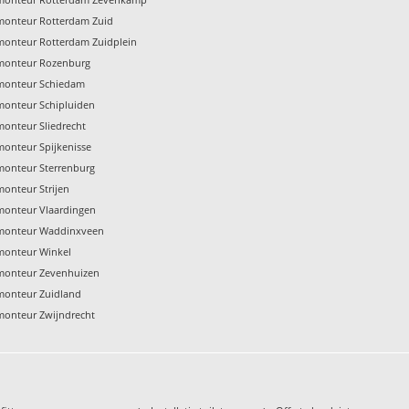
monteur Rotterdam Zuid
monteur Rotterdam Zuidplein
emonteur Rozenburg
emonteur Schiedam
monteur Schipluiden
monteur Sliedrecht
monteur Spijkenisse
monteur Sterrenburg
monteur Strijen
monteur Vlaardingen
emonteur Waddinxveen
monteur Winkel
monteur Zevenhuizen
monteur Zuidland
monteur Zwijndrecht