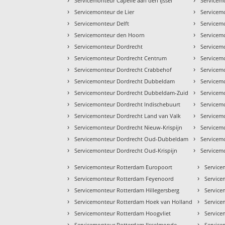
Servicemonteur Capelle aan den IJssel
Servicem
›
›
Servicemonteur de Lier
Servicem
›
›
Servicemonteur Delft
Servicem
›
›
Servicemonteur den Hoorn
Servicemo
›
›
Servicemonteur Dordrecht
Servicem
›
›
Servicemonteur Dordrecht Centrum
Servicem
›
›
Servicemonteur Dordrecht Crabbehof
Servicem
›
›
Servicemonteur Dordrecht Dubbeldam
Servicem
›
›
Servicemonteur Dordrecht Dubbeldam-Zuid
Servicem
›
›
Servicemonteur Dordrecht Indischebuurt
Servicem
›
›
Servicemonteur Dordrecht Land van Valk
Servicem
›
›
Servicemonteur Dordrecht Nieuw-Krispijn
Servicem
›
›
Servicemonteur Dordrecht Oud-Dubbeldam
Servicem
›
›
Servicemonteur Dordrecht Oud-Krispijn
Servicem
›
›
Servicemonteur Rotterdam Europoort
Service
›
›
Servicemonteur Rotterdam Feyenoord
Servic
›
›
Servicemonteur Rotterdam Hillegersberg
Servic
›
›
Servicemonteur Rotterdam Hoek van Holland
Service
›
›
Servicemonteur Rotterdam Hoogvliet
Service
›
›
Servicemonteur Rotterdam IJsselmonde
Servic