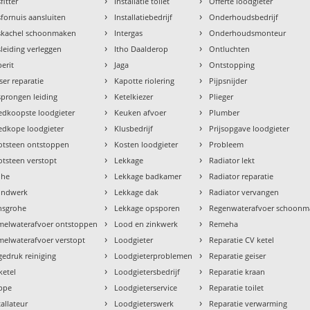
›
›
fitter
Installatie toilet
Offerte loodgieter
›
›
fornuis aansluiten
Installatiebedrijf
Onderhoudsbedrijf
›
›
skachel schoonmaken
Intergas
Onderhoudsmonteur
›
›
leiding verleggen
Itho Daalderop
Ontluchten
›
›
erit
Jaga
Ontstopping
›
›
ser reparatie
Kapotte riolering
Pijpsnijder
›
›
prongen leiding
Ketelkiezer
Plieger
›
›
dkoopste loodgieter
Keuken afvoer
Plumber
›
›
dkope loodgieter
Klusbedrijf
Prijsopgave loodgieter
›
›
otsteen ontstoppen
Kosten loodgieter
Probleem
›
›
tsteen verstopt
Lekkage
Radiator lekt
›
›
ohe
Lekkage badkamer
Radiator reparatie
›
›
ondwerk
Lekkage dak
Radiator vervangen
›
›
nsgrohe
Lekkage opsporen
Regenwaterafvoer schoon
›
›
melwaterafvoer ontstoppen
Lood en zinkwerk
Remeha
›
›
elwaterafvoer verstopt
Loodgieter
Reparatie CV ketel
›
›
edruk reiniging
Loodgieterproblemen
Reparatie geiser
›
›
ketel
Loodgietersbedrijf
Reparatie kraan
›
›
ppe
Loodgieterservice
Reparatie toilet
›
›
tallateur
Loodgieterswerk
Reparatie verwarming