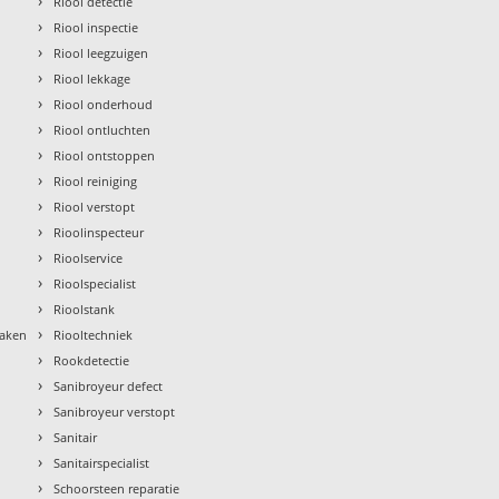
›
Riool detectie
›
Riool inspectie
›
Riool leegzuigen
›
Riool lekkage
›
Riool onderhoud
›
Riool ontluchten
›
Riool ontstoppen
›
Riool reiniging
›
Riool verstopt
›
Rioolinspecteur
›
Rioolservice
›
Rioolspecialist
›
Rioolstank
›
maken
Riooltechniek
›
Rookdetectie
›
Sanibroyeur defect
›
Sanibroyeur verstopt
›
Sanitair
›
Sanitairspecialist
›
Schoorsteen reparatie