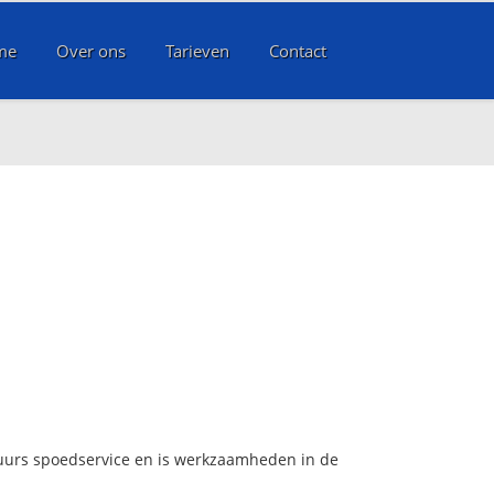
me
Over ons
Tarieven
Contact
 uurs spoedservice en is werkzaamheden in de