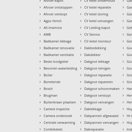
›
›
›
Afvoer kapot
CV ketel onderhoud
Gas
›
›
›
Afvoer ontstoppen
CV ketel reparatie
Gas
›
›
›
Afvoer verstopt
CV ketel storing
Ga
›
›
›
Agpo ferroli
CV ketel vervangen
Gas
›
›
›
All-Inservice
CV Leiding kapot
Geb
›
›
›
AWB
CV Service
Gei
›
›
›
Badkamer lekkage
CV-ketel monteur
Ges
›
›
›
Badkamer renovatie
Dakbedekking
Goe
›
›
›
Badkamer ventilatie
Dakdekker
Goe
›
›
›
Beste loodgieter
Dakgoot lekkage
Go
›
›
›
Bevroren waterleiding
Dakgoot reinigen
Goo
›
›
›
Boiler
Dakgoot reparatie
Gr
›
›
›
Borrelende
Dakgoot repareren
Gr
›
›
›
Bosch
Dakgoot schoonmaken
Ha
›
›
›
Brugman
Dakgoot verstopt
He
›
›
›
Buitenkraan plaatsen
Dakgoot vervangen
Hem
›
›
›
Camera inspectie
Daklekkage
Hog
›
›
›
Camera onderzoek
Dakpannen afgewaaid
Hr-
›
›
›
Centrale verwarming
Dakpannen vervangen
Hu
›
›
›
Combiketels
Dakreparatie
Ins