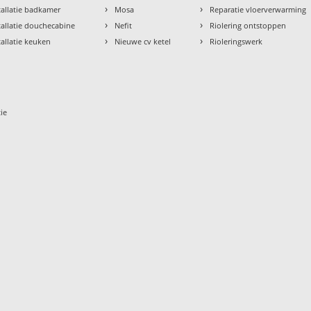
›
›
tallatie badkamer
Mosa
Reparatie vloerverwarming
›
›
tallatie douchecabine
Nefit
Riolering ontstoppen
›
›
tallatie keuken
Nieuwe cv ketel
Rioleringswerk
ie