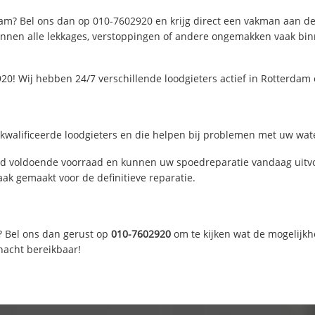
am? Bel ons dan op 010-7602920 en krijg direct een vakman aan de li
nen alle lekkages, verstoppingen of andere ongemakken vaak binne
20! Wij hebben 24/7 verschillende loodgieters actief in Rotterda
walificeerde loodgieters en die helpen bij problemen met uw water
d voldoende voorraad en kunnen uw spoedreparatie vandaag uitvoe
ak gemaakt voor de definitieve reparatie.
? Bel ons dan gerust op
010-7602920
om te kijken wat de mogelijkh
nacht bereikbaar!