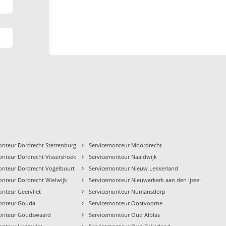
›
onteur Dordrecht Sterrenburg
Servicemonteur Moordrecht
›
onteur Dordrecht Vissershoek
Servicemonteur Naaldwijk
›
onteur Dordrecht Vogelbuurt
Servicemonteur Nieuw Lekkerland
›
onteur Dordrecht Wielwijk
Servicemonteur Nieuwerkerk aan den Ijssel
›
onteur Geervliet
Servicemonteur Numansdorp
›
onteur Gouda
Servicemonteur Oostvoorne
›
onteur Goudswaard
Servicemonteur Oud Alblas
›