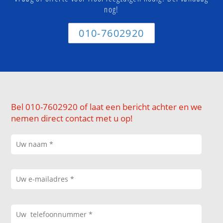
nog!
010-7602920
Bel 010-7602920 of laat een bericht achter en we
nemen direct contact met u op!