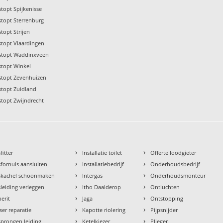
stopt Spijkenisse
stopt Sterrenburg
stopt Strijen
stopt Vlaardingen
rstopt Waddinxveen
stopt Winkel
rstopt Zevenhuizen
stopt Zuidland
stopt Zwijndrecht
›
›
fitter
Installatie toilet
Offerte loodgieter
›
›
fornuis aansluiten
Installatiebedrijf
Onderhoudsbedrijf
›
›
skachel schoonmaken
Intergas
Onderhoudsmonteur
›
›
leiding verleggen
Itho Daalderop
Ontluchten
›
›
erit
Jaga
Ontstopping
›
›
ser reparatie
Kapotte riolering
Pijpsnijder
›
›
prongen leiding
Ketelkiezer
Plieger