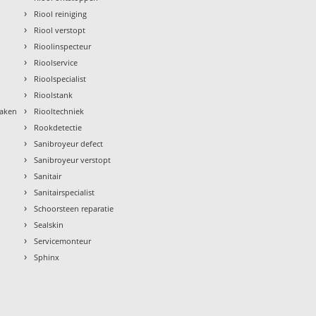
›
Riool reiniging
›
Riool verstopt
›
Rioolinspecteur
›
Rioolservice
›
Rioolspecialist
›
Rioolstank
›
maken
Riooltechniek
›
Rookdetectie
›
Sanibroyeur defect
›
Sanibroyeur verstopt
›
Sanitair
›
Sanitairspecialist
›
Schoorsteen reparatie
›
Sealskin
›
Servicemonteur
›
Sphinx