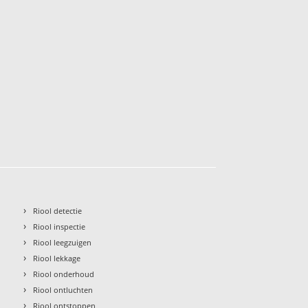
›
Riool detectie
›
Riool inspectie
›
Riool leegzuigen
›
Riool lekkage
›
Riool onderhoud
›
Riool ontluchten
›
Riool ontstoppen