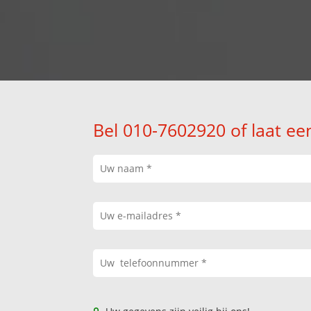
Bel 010-7602920 of laat ee