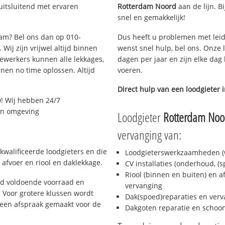
uitsluitend met ervaren
Rotterdam Noord
aan de lijn. Bi
snel en gemakkelijk!
dam? Bel ons dan op 010-
Dus heeft u problemen met leid
Wij zijn vrijwel altijd binnen
wenst snel hulp, bel ons. Onze 
ewerkers kunnen alle lekkages,
dagen per jaar en zijn elke dag 
en no time oplossen. Altijd
voeren.
Direct hulp van een loodgieter 
! Wij hebben 24/7
 en omgeving
Loodgieter
Rotterdam Noo
vervanging van:
kwalificeerde loodgieters en die
Loodgieterswerkzaamheden (w
afvoer en riool en daklekkage.
CV installaties (onderhoud, (
Riool (binnen en buiten) en a
jd voldoende voorraad en
vervanging
 Voor grotere klussen wordt
Dak(spoed)reparaties en verv
 een afspraak gemaakt voor de
Dakgoten reparatie en scho