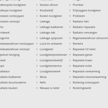
›
›
dkoopste loodgieter
Keuken afvoer
Plumber
›
›
dkope loodgieter
Klusbedrijf
Prijsopgave loodgieter
›
›
otsteen ontstoppen
Kosten loodgieter
Probleem
›
›
tsteen verstopt
Lekkage
Radiator lekt
›
›
ohe
Lekkage badkamer
Radiator reparatie
›
›
ondwerk
Lekkage dak
Radiator vervangen
›
›
nsgrohe
Lekkage opsporen
Regenwaterafvoer schoon
›
›
melwaterafvoer ontstoppen
Lood en zinkwerk
Remeha
›
›
elwaterafvoer verstopt
Loodgieter
Reparatie CV ketel
›
›
edruk reiniging
Loodgieterproblemen
Reparatie geiser
›
›
ketel
Loodgietersbedrijf
Reparatie kraan
›
›
ppe
Loodgieterservice
Reparatie toilet
›
›
tallateur
Loodgieterswerk
Reparatie verwarming
›
›
tallatie badkamer
Mosa
Reparatie vloerverwarming
›
›
tallatie douchecabine
Nefit
Riolering ontstoppen
›
›
tallatie keuken
Nieuwe cv ketel
Rioleringswerk