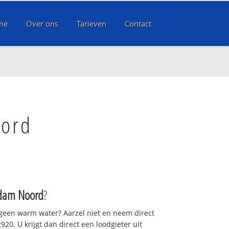
me
Over ons
Tarieven
Contact
oord
rdam Noord
?
 geen warm water? Aarzel niet en neem direct
20. U krijgt dan direct een loodgieter uit