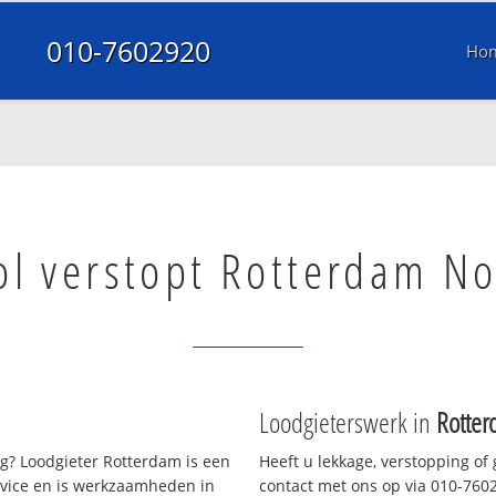
010-7602920
Ho
ol verstopt Rotterdam N
Loodgieterswerk in
Rotte
g? Loodgieter Rotterdam is een
Heeft u lekkage, verstopping of
rvice en is werkzaamheden in
contact met ons op via 010-76029