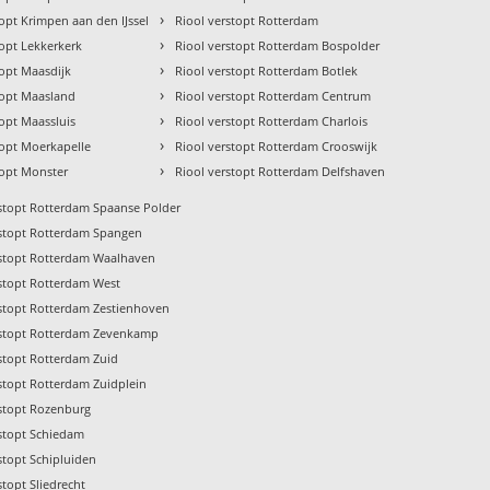
›
topt Krimpen aan den IJssel
Riool verstopt Rotterdam
›
topt Lekkerkerk
Riool verstopt Rotterdam Bospolder
›
topt Maasdijk
Riool verstopt Rotterdam Botlek
›
topt Maasland
Riool verstopt Rotterdam Centrum
›
topt Maassluis
Riool verstopt Rotterdam Charlois
›
topt Moerkapelle
Riool verstopt Rotterdam Crooswijk
›
topt Monster
Riool verstopt Rotterdam Delfshaven
rstopt Rotterdam Spaanse Polder
rstopt Rotterdam Spangen
rstopt Rotterdam Waalhaven
rstopt Rotterdam West
rstopt Rotterdam Zestienhoven
rstopt Rotterdam Zevenkamp
rstopt Rotterdam Zuid
stopt Rotterdam Zuidplein
rstopt Rozenburg
rstopt Schiedam
stopt Schipluiden
stopt Sliedrecht