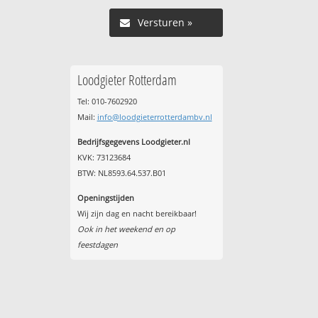
Versturen »
Loodgieter Rotterdam
Tel: 010-7602920
Mail:
info@loodgieterrotterdambv.nl
Bedrijfsgegevens Loodgieter.nl
KVK: 73123684
BTW: NL8593.64.537.B01
Openingstijden
Wij zijn dag en nacht bereikbaar!
Ook in het weekend en op
feestdagen