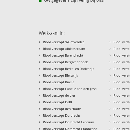
Uw gegevens zijn veilig bij ons!
Werkzaam in:
›
›
Riool verstopt 's-Gravendeel
Riool vers
›
›
Riool verstopt Alblasserdam
Riool vers
›
›
Riool verstopt Barendrecht
Riool vers
›
›
Riool verstopt Bergschenhoek
Riool vers
›
›
Riool verstopt Berkel en Rodenrijs
Riool verst
›
›
Riool verstopt Bleiswijk
Riool vers
›
›
Riool verstopt Brielle
Riool ver
›
›
Riool verstopt Capelle aan den IJssel
Riool vers
›
›
Riool verstopt de Lier
Riool vers
›
›
Riool verstopt Delft
Riool vers
›
›
Riool verstopt den Hoorn
Riool verst
›
›
Riool verstopt Dordrecht
Riool vers
›
›
Riool verstopt Dordrecht Centrum
Riool vers
›
›
Riool verstopt Dordrecht Crabbehof
Riool vers