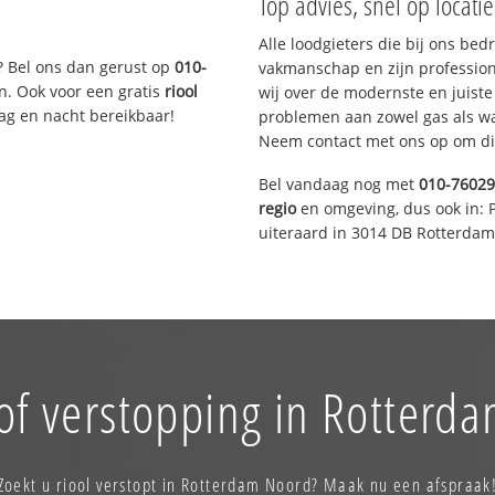
Top advies, snel op locati
Alle loodgieters die bij ons be
? Bel ons dan gerust op
010-
vakmanschap en zijn profession
n. Ook voor een gratis
riool
wij over de modernste en juist
Dag en nacht bereikbaar!
problemen aan zowel gas als wat
Neem contact met ons op om di
Bel vandaag nog met
010-7602
regio
en omgeving, dus ook in: 
uiteraard in 3014 DB Rotterdam
of verstopping in Rotterd
Zoekt u riool verstopt in Rotterdam Noord? Maak nu een afspraak