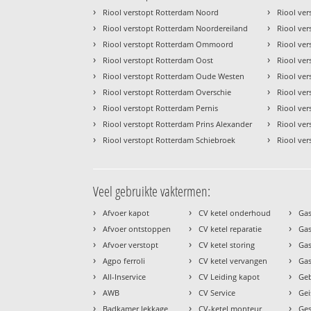
›
›
Riool verstopt Rotterdam Noord
Riool ver
›
›
Riool verstopt Rotterdam Noordereiland
Riool ver
›
›
Riool verstopt Rotterdam Ommoord
Riool ver
›
›
Riool verstopt Rotterdam Oost
Riool ver
›
›
Riool verstopt Rotterdam Oude Westen
Riool ve
›
›
Riool verstopt Rotterdam Overschie
Riool ver
›
›
Riool verstopt Rotterdam Pernis
Riool ve
›
›
Riool verstopt Rotterdam Prins Alexander
Riool ver
›
›
Riool verstopt Rotterdam Schiebroek
Riool ver
Veel gebruikte vaktermen:
›
›
›
Afvoer kapot
CV ketel onderhoud
Gas
›
›
›
Afvoer ontstoppen
CV ketel reparatie
Gas
›
›
›
Afvoer verstopt
CV ketel storing
Ga
›
›
›
Agpo ferroli
CV ketel vervangen
Gas
›
›
›
All-Inservice
CV Leiding kapot
Geb
›
›
›
AWB
CV Service
Gei
›
›
›
Badkamer lekkage
CV-ketel monteur
Ges