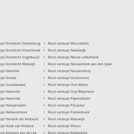
›
topt Dordrecht Sterrenburg
Riool verstopt Moordrecht
›
topt Dordrecht Vissershoek
Riool verstopt Naaldwijk
›
topt Dordrecht Vogelbuurt
Riool verstopt Nieuw Lekkerland
›
topt Dordrecht Wielwijk
Riool verstopt Nieuwerkerk aan den Ijssel
›
opt Geervliet
Riool verstopt Numansdorp
›
topt Gouda
Riool verstopt Oostvoorne
›
stopt Goudswaard
Riool verstopt Oud Alblas
›
topt Heenvliet
Riool verstopt Oud Beijerland
›
topt Heenvliet
Riool verstopt Papendrecht
›
topt Heerjansdam
Riool verstopt Pijnacker
›
opt Hellevoetsluis
Riool verstopt Puttershoek
›
topt Hendrik ido Ambacht
Riool verstopt Reeuwijk
›
topt Hoek van Holland
Riool verstopt Rhoon
›
topt Krimpen aan de Lek
Riool verstopt Ridderkerk