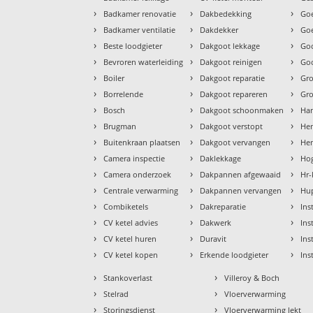
›
›
›
Badkamer renovatie
Dakbedekking
Goe
›
›
›
Badkamer ventilatie
Dakdekker
Goe
›
›
›
Beste loodgieter
Dakgoot lekkage
Go
›
›
›
Bevroren waterleiding
Dakgoot reinigen
Goo
›
›
›
Boiler
Dakgoot reparatie
Gr
›
›
›
Borrelende
Dakgoot repareren
Gr
›
›
›
Bosch
Dakgoot schoonmaken
Ha
›
›
›
Brugman
Dakgoot verstopt
He
›
›
›
Buitenkraan plaatsen
Dakgoot vervangen
Hem
›
›
›
Camera inspectie
Daklekkage
Hog
›
›
›
Camera onderzoek
Dakpannen afgewaaid
Hr-
›
›
›
Centrale verwarming
Dakpannen vervangen
Hu
›
›
›
Combiketels
Dakreparatie
Ins
›
›
›
CV ketel advies
Dakwerk
Ins
›
›
›
CV ketel huren
Duravit
Ins
›
›
›
CV ketel kopen
Erkende loodgieter
Ins
›
›
Stankoverlast
Villeroy & Boch
›
›
Stelrad
Vloerverwarming
›
›
Storingsdienst
Vloerverwarming lekt