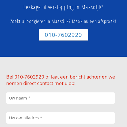
Lekkage of verstopping in Maasdijk?
Zoekt u loodgieter in Maasdijk? Maak nu een afspraak!
010-7602920
Bel 010-7602920 of laat een bericht achter en we
nemen direct contact met u op!