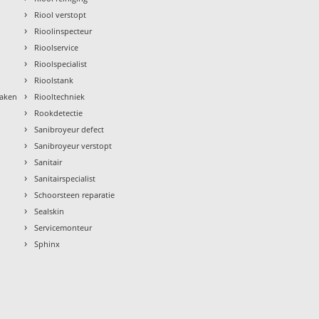
›
Riool verstopt
›
Rioolinspecteur
›
Rioolservice
›
Rioolspecialist
›
Rioolstank
›
maken
Riooltechniek
›
Rookdetectie
›
Sanibroyeur defect
›
Sanibroyeur verstopt
›
Sanitair
›
Sanitairspecialist
›
Schoorsteen reparatie
›
Sealskin
›
Servicemonteur
›
Sphinx