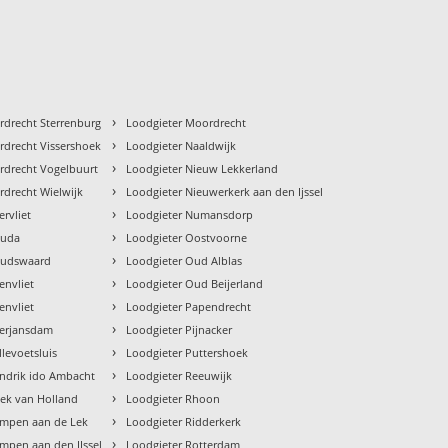
›
rdrecht Sterrenburg
Loodgieter Moordrecht
›
rdrecht Vissershoek
Loodgieter Naaldwijk
›
rdrecht Vogelbuurt
Loodgieter Nieuw Lekkerland
›
rdrecht Wielwijk
Loodgieter Nieuwerkerk aan den Ijssel
›
rvliet
Loodgieter Numansdorp
›
ouda
Loodgieter Oostvoorne
›
oudswaard
Loodgieter Oud Alblas
›
envliet
Loodgieter Oud Beijerland
›
envliet
Loodgieter Papendrecht
›
eerjansdam
Loodgieter Pijnacker
›
levoetsluis
Loodgieter Puttershoek
›
ndrik ido Ambacht
Loodgieter Reeuwijk
›
ek van Holland
Loodgieter Rhoon
›
impen aan de Lek
Loodgieter Ridderkerk
›
impen aan den IJssel
Loodgieter Rotterdam