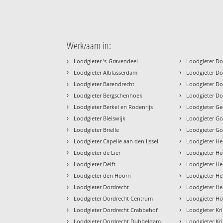
Werkzaam in:
›
›
Loodgieter 's-Gravendeel
Loodgieter Do
›
›
Loodgieter Alblasserdam
Loodgieter Do
›
›
Loodgieter Barendrecht
Loodgieter Do
›
›
Loodgieter Bergschenhoek
Loodgieter Do
›
›
Loodgieter Berkel en Rodenrijs
Loodgieter Gee
›
›
Loodgieter Bleiswijk
Loodgieter G
›
›
Loodgieter Brielle
Loodgieter G
›
›
Loodgieter Capelle aan den IJssel
Loodgieter He
›
›
Loodgieter de Lier
Loodgieter He
›
›
Loodgieter Delft
Loodgieter H
›
›
Loodgieter den Hoorn
Loodgieter Hel
›
›
Loodgieter Dordrecht
Loodgieter He
›
›
Loodgieter Dordrecht Centrum
Loodgieter Ho
›
›
Loodgieter Dordrecht Crabbehof
Loodgieter Kr
›
›
Loodgieter Dordrecht Dubbeldam
Loodgieter Kr