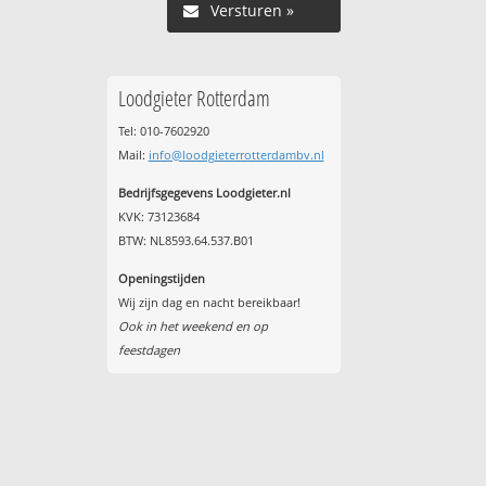
Versturen »
Loodgieter Rotterdam
Tel: 010-7602920
Mail:
info@loodgieterrotterdambv.nl
Bedrijfsgegevens Loodgieter.nl
KVK: 73123684
BTW: NL8593.64.537.B01
Openingstijden
Wij zijn dag en nacht bereikbaar!
Ook in het weekend en op
feestdagen