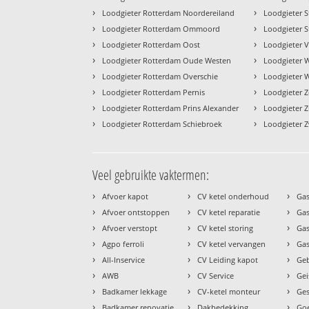
›
›
Loodgieter Rotterdam Noordereiland
Loodgieter S
›
›
Loodgieter Rotterdam Ommoord
Loodgieter S
›
›
Loodgieter Rotterdam Oost
Loodgieter 
›
›
Loodgieter Rotterdam Oude Westen
Loodgieter 
›
›
Loodgieter Rotterdam Overschie
Loodgieter 
›
›
Loodgieter Rotterdam Pernis
Loodgieter 
›
›
Loodgieter Rotterdam Prins Alexander
Loodgieter 
›
›
Loodgieter Rotterdam Schiebroek
Loodgieter Z
Veel gebruikte vaktermen:
›
›
›
Afvoer kapot
CV ketel onderhoud
Gas
›
›
›
Afvoer ontstoppen
CV ketel reparatie
Gas
›
›
›
Afvoer verstopt
CV ketel storing
Ga
›
›
›
Agpo ferroli
CV ketel vervangen
Gas
›
›
›
All-Inservice
CV Leiding kapot
Geb
›
›
›
AWB
CV Service
Gei
›
›
›
Badkamer lekkage
CV-ketel monteur
Ges
›
›
›
Badkamer renovatie
Dakbedekking
Goe