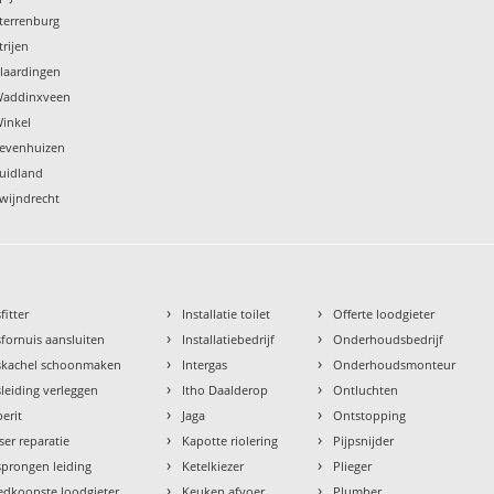
terrenburg
trijen
Vlaardingen
Waddinxveen
Winkel
Zevenhuizen
Zuidland
wijndrecht
›
›
fitter
Installatie toilet
Offerte loodgieter
›
›
fornuis aansluiten
Installatiebedrijf
Onderhoudsbedrijf
›
›
skachel schoonmaken
Intergas
Onderhoudsmonteur
›
›
leiding verleggen
Itho Daalderop
Ontluchten
›
›
erit
Jaga
Ontstopping
›
›
ser reparatie
Kapotte riolering
Pijpsnijder
›
›
prongen leiding
Ketelkiezer
Plieger
›
›
dkoopste loodgieter
Keuken afvoer
Plumber