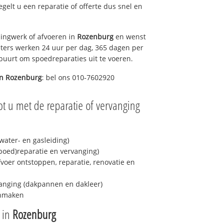
regelt u een reparatie of offerte dus snel en
ingwerk of afvoeren in
Rozenburg
en wenst
eters werken 24 uur per dag, 365 dagen per
e buurt om spoedreparaties uit te voeren.
in
Rozenburg
: bel ons 010-7602920
t u met de reparatie of vervanging
ater- en gasleiding)
spoed)reparatie en vervanging)
fvoer ontstoppen, reparatie, renovatie en
anging (dakpannen en dakleer)
onmaken
e in
Rozenburg