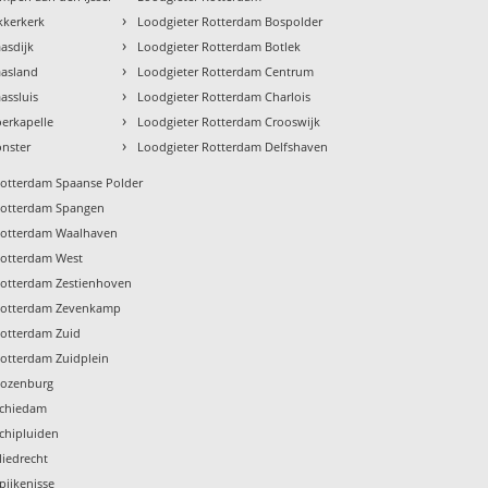
›
kkerkerk
Loodgieter Rotterdam Bospolder
›
asdijk
Loodgieter Rotterdam Botlek
›
aasland
Loodgieter Rotterdam Centrum
›
assluis
Loodgieter Rotterdam Charlois
›
erkapelle
Loodgieter Rotterdam Crooswijk
›
onster
Loodgieter Rotterdam Delfshaven
Rotterdam Spaanse Polder
Rotterdam Spangen
Rotterdam Waalhaven
Rotterdam West
Rotterdam Zestienhoven
Rotterdam Zevenkamp
Rotterdam Zuid
Rotterdam Zuidplein
Rozenburg
Schiedam
chipluiden
liedrecht
pijkenisse