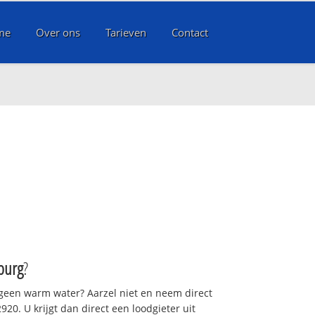
me
Over ons
Tarieven
Contact
burg
?
 geen warm water? Aarzel niet en neem direct
20. U krijgt dan direct een loodgieter uit