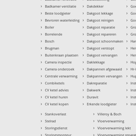
›
›
›
Badkamer ventilatie
Dakdekker
Goe
›
›
›
Beste loodgieter
Dakgoot lekkage
Go
›
›
›
Bevroren waterleiding
Dakgoot reinigen
Goo
›
›
›
Boiler
Dakgoot reparatie
Gr
›
›
›
Borrelende
Dakgoot repareren
Gr
›
›
›
Bosch
Dakgoot schoonmaken
Ha
›
›
›
Brugman
Dakgoot verstopt
He
›
›
›
Buitenkraan plaatsen
Dakgoot vervangen
Hem
›
›
›
Camera inspectie
Daklekkage
Hog
›
›
›
Camera onderzoek
Dakpannen afgewaaid
Hr-
›
›
›
Centrale verwarming
Dakpannen vervangen
Hu
›
›
›
Combiketels
Dakreparatie
Ins
›
›
›
CV ketel advies
Dakwerk
Ins
›
›
›
CV ketel huren
Duravit
Ins
›
›
›
CV ketel kopen
Erkende loodgieter
Ins
›
›
Stankoverlast
Villeroy & Boch
›
›
Stelrad
Vloerverwarming
›
›
Storingsdienst
Vloerverwarming lekt
›
›
Storingsmonteur
Vloerverwarming reparat