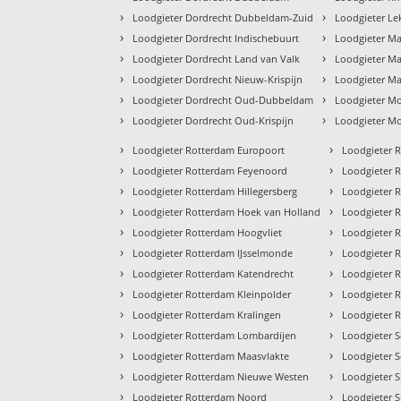
›
›
Loodgieter Dordrecht Dubbeldam-Zuid
Loodgieter Le
›
›
Loodgieter Dordrecht Indischebuurt
Loodgieter Ma
›
›
Loodgieter Dordrecht Land van Valk
Loodgieter M
›
›
Loodgieter Dordrecht Nieuw-Krispijn
Loodgieter Ma
›
›
Loodgieter Dordrecht Oud-Dubbeldam
Loodgieter Mo
›
›
Loodgieter Dordrecht Oud-Krispijn
Loodgieter M
›
›
Loodgieter Rotterdam Europoort
Loodgieter 
›
›
Loodgieter Rotterdam Feyenoord
Loodgieter 
›
›
Loodgieter Rotterdam Hillegersberg
Loodgieter 
›
›
Loodgieter Rotterdam Hoek van Holland
Loodgieter 
›
›
Loodgieter Rotterdam Hoogvliet
Loodgieter 
›
›
Loodgieter Rotterdam IJsselmonde
Loodgieter 
›
›
Loodgieter Rotterdam Katendrecht
Loodgieter 
›
›
Loodgieter Rotterdam Kleinpolder
Loodgieter 
›
›
Loodgieter Rotterdam Kralingen
Loodgieter 
›
›
Loodgieter Rotterdam Lombardijen
Loodgieter 
›
›
Loodgieter Rotterdam Maasvlakte
Loodgieter S
›
›
Loodgieter Rotterdam Nieuwe Westen
Loodgieter S
›
›
Loodgieter Rotterdam Noord
Loodgieter S