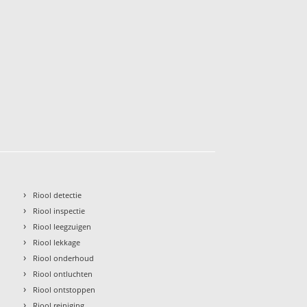
›
Riool detectie
›
Riool inspectie
›
Riool leegzuigen
›
Riool lekkage
›
Riool onderhoud
›
Riool ontluchten
›
Riool ontstoppen
›
Riool reiniging