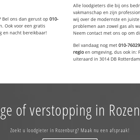
Alle loodgieters die bij ons be
vakmanschap en zijn profession
? Bel ons dan gerust op
010-
wij over de modernste en juist
n. Ook voor een gratis
problemen aan zowel gas als wat
g en nacht bereikbaar!
Neem contact met ons op om di
Bel vandaag nog met
010-7602
regio
en omgeving, dus ook in: 
uiteraard in 3014 DB Rotterdam
ge of verstopping in Roze
Zoekt u loodgieter in Rozenburg? Maak nu een afspraak!