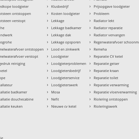
›
›
dkope loodgieter
Klusbedrijf
Prijsopgave loodgieter
›
›
otsteen ontstoppen
Kosten loodgieter
Probleem
›
›
tsteen verstopt
Lekkage
Radiator lekt
›
›
ohe
Lekkage badkamer
Radiator reparatie
›
›
ondwerk
Lekkage dak
Radiator vervangen
›
›
nsgrohe
Lekkage opsporen
Regenwaterafvoer schoon
›
›
melwaterafvoer ontstoppen
Lood en zinkwerk
Remeha
›
›
elwaterafvoer verstopt
Loodgieter
Reparatie CV ketel
›
›
edruk reiniging
Loodgieterproblemen
Reparatie geiser
›
›
ketel
Loodgietersbedrijf
Reparatie kraan
›
›
ppe
Loodgieterservice
Reparatie toilet
›
›
tallateur
Loodgieterswerk
Reparatie verwarming
›
›
tallatie badkamer
Mosa
Reparatie vloerverwarming
›
›
tallatie douchecabine
Nefit
Riolering ontstoppen
›
›
tallatie keuken
Nieuwe cv ketel
Rioleringswerk
ie