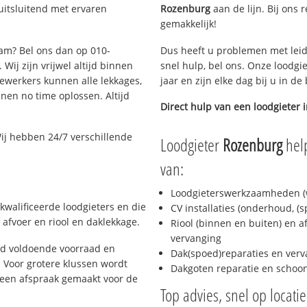
uitsluitend met ervaren
Rozenburg
aan de lijn. Bij ons 
gemakkelijk!
dam? Bel ons dan op 010-
Dus heeft u problemen met leid
Wij zijn vrijwel altijd binnen
snel hulp, bel ons. Onze loodgi
ewerkers kunnen alle lekkages,
jaar en zijn elke dag bij u in d
en no time oplossen. Altijd
Direct hulp van een loodgieter 
ij hebben 24/7 verschillende
Loodgieter
Rozenburg
help
van:
Loodgieterswerkzaamheden (w
kwalificeerde loodgieters en die
CV installaties (onderhoud, (
afvoer en riool en daklekkage.
Riool (binnen en buiten) en a
vervanging
jd voldoende voorraad en
Dak(spoed)reparaties en verv
 Voor grotere klussen wordt
Dakgoten reparatie en scho
 een afspraak gemaakt voor de
Top advies, snel op locati