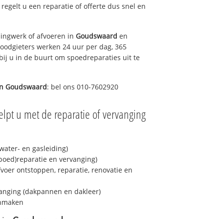
s regelt u een reparatie of offerte dus snel en
ingwerk of afvoeren in
Goudswaard
en
loodgieters werken 24 uur per dag, 365
bij u in de buurt om spoedreparaties uit te
in
Goudswaard
: bel ons 010-7602920
lpt u met de reparatie of vervanging
ater- en gasleiding)
spoed)reparatie en vervanging)
fvoer ontstoppen, reparatie, renovatie en
anging (dakpannen en dakleer)
onmaken