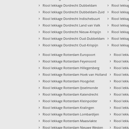
›
›
Riool lekkage Dordrecht Dubbeldam
Riool lekka
›
›
Riool lekkage Dordrecht Dubbeldam-Zuid
Riool lekka
›
›
Riool lekkage Dordrecht Indischebuurt
Riool lekka
›
›
Riool lekkage Dordrecht Land van Valk
Riool lekk
›
›
Riool lekkage Dordrecht Nieuw-Krispijn
Riool lekka
›
›
Riool lekkage Dordrecht Oud-Dubbeldam
Riool lekka
›
›
Riool lekkage Dordrecht Oud-Krispijn
Riool lekka
›
›
Riool lekkage Rotterdam Europoort
Riool lek
›
›
Riool lekkage Rotterdam Feyenoord
Riool lek
›
›
Riool lekkage Rotterdam Hillegersberg
Riool lek
›
›
Riool lekkage Rotterdam Hoek van Holland
Riool lek
›
›
Riool lekkage Rotterdam Hoogvliet
Riool lek
›
›
Riool lekkage Rotterdam IJsselmonde
Riool lek
›
›
Riool lekkage Rotterdam Katendrecht
Riool lek
›
›
Riool lekkage Rotterdam Kleinpolder
Riool lek
›
›
Riool lekkage Rotterdam Kralingen
Riool lek
›
›
Riool lekkage Rotterdam Lombardijen
Riool lek
›
›
Riool lekkage Rotterdam Maasvlakte
Riool lek
›
›
Riool lekkage Rotterdam Nieuwe Westen
Riool lekk