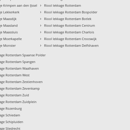
›
ge Krimpen aan den IJssel
Riool lekkage Rotterdam
›
ge Lekkerkerk
Riool lekkage Rotterdam Bospolder
›
ge Maasdijk
Riool lekkage Rotterdam Botlek
›
age Maasland
Riool lekkage Rotterdam Centrum
›
ge Maassluis
Riool lekkage Rotterdam Charlois
›
ge Moerkapelle
Riool lekkage Rotterdam Crooswijk
›
ge Monster
Riool lekkage Rotterdam Delfshaven
kage Rotterdam Spaanse Polder
kage Rotterdam Spangen
kage Rotterdam Waalhaven
kage Rotterdam West
kage Rotterdam Zestienhoven
kage Rotterdam Zevenkamp
kage Rotterdam Zuid
kage Rotterdam Zuidplein
kage Rozenburg
kage Schiedam
kage Schipluiden
age Sliedrecht