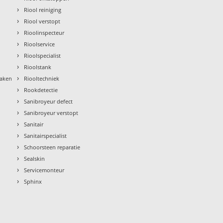
›
Riool reiniging
›
Riool verstopt
›
Rioolinspecteur
›
Rioolservice
›
Rioolspecialist
›
Rioolstank
›
maken
Riooltechniek
›
Rookdetectie
›
Sanibroyeur defect
›
Sanibroyeur verstopt
›
Sanitair
›
Sanitairspecialist
›
Schoorsteen reparatie
›
Sealskin
›
Servicemonteur
›
Sphinx