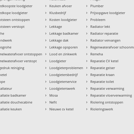
›
›
dkoopste loodgieter
Keuken afvoer
Plumber
›
›
dkope loodgieter
Klusbedrijf
Prijsopgave loodgieter
›
›
otsteen ontstoppen
Kosten loodgieter
Probleem
›
›
tsteen verstopt
Lekkage
Radiator lekt
›
›
ohe
Lekkage badkamer
Radiator reparatie
›
›
ondwerk
Lekkage dak
Radiator vervangen
›
›
nsgrohe
Lekkage opsporen
Regenwaterafvoer schoon
›
›
melwaterafvoer ontstoppen
Lood en zinkwerk
Remeha
›
›
elwaterafvoer verstopt
Loodgieter
Reparatie CV ketel
›
›
edruk reiniging
Loodgieterproblemen
Reparatie geiser
›
›
ketel
Loodgietersbedrijf
Reparatie kraan
›
›
ppe
Loodgieterservice
Reparatie toilet
›
›
tallateur
Loodgieterswerk
Reparatie verwarming
›
›
tallatie badkamer
Mosa
Reparatie vloerverwarming
›
›
tallatie douchecabine
Nefit
Riolering ontstoppen
›
›
tallatie keuken
Nieuwe cv ketel
Rioleringswerk