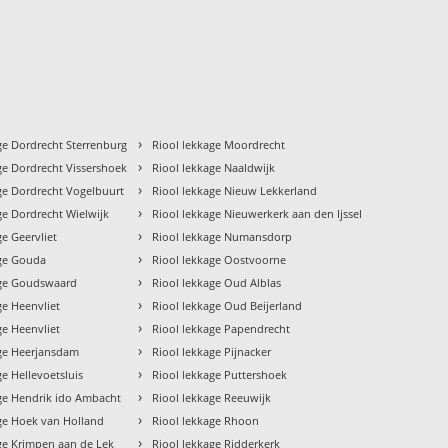
›
ge Dordrecht Sterrenburg
Riool lekkage Moordrecht
›
ge Dordrecht Vissershoek
Riool lekkage Naaldwijk
›
ge Dordrecht Vogelbuurt
Riool lekkage Nieuw Lekkerland
›
ge Dordrecht Wielwijk
Riool lekkage Nieuwerkerk aan den Ijssel
›
ge Geervliet
Riool lekkage Numansdorp
›
age Gouda
Riool lekkage Oostvoorne
›
age Goudswaard
Riool lekkage Oud Alblas
›
ge Heenvliet
Riool lekkage Oud Beijerland
›
ge Heenvliet
Riool lekkage Papendrecht
›
age Heerjansdam
Riool lekkage Pijnacker
›
ge Hellevoetsluis
Riool lekkage Puttershoek
›
age Hendrik ido Ambacht
Riool lekkage Reeuwijk
›
ge Hoek van Holland
Riool lekkage Rhoon
›
ge Krimpen aan de Lek
Riool lekkage Ridderkerk