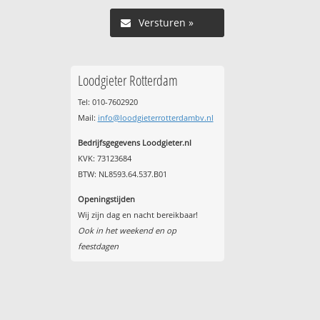
Versturen »
Loodgieter Rotterdam
Tel: 010-7602920
Mail:
info@loodgieterrotterdambv.nl
Bedrijfsgegevens Loodgieter.nl
KVK: 73123684
BTW: NL8593.64.537.B01
Openingstijden
Wij zijn dag en nacht bereikbaar!
Ook in het weekend en op
feestdagen