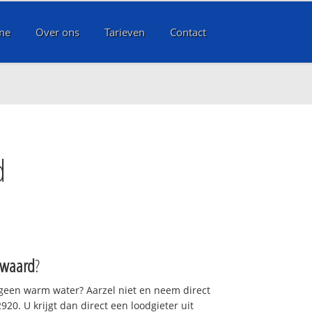
me
Over ons
Tarieven
Contact
d
waard
?
 geen warm water? Aarzel niet en neem direct
20. U krijgt dan direct een loodgieter uit