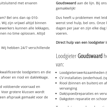
uitsluitend met ervaren
Goudswaard
aan de lijn. Bij on
gemakkelijk!
dam? Bel ons dan op 010-
Dus heeft u problemen met leid
Wij zijn vrijwel altijd binnen
wenst snel hulp, bel ons. Onze 
ewerkers kunnen alle lekkages,
dagen per jaar en zijn elke dag 
en no time oplossen. Altijd
voeren.
Direct hulp van een loodgieter 
 Wij hebben 24/7 verschillende
Loodgieter
Goudswaard
he
van:
kwalificeerde loodgieters en die
Loodgieterswerkzaamheden (w
afvoer en riool en daklekkage.
CV installaties (onderhoud, (
Riool (binnen en buiten) en a
jd voldoende voorraad en
vervanging
 Voor grotere klussen wordt
Dak(spoed)reparaties en verv
 een afspraak gemaakt voor de
Dakgoten reparatie en scho