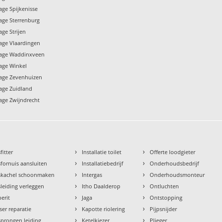
age Spijkenisse
kage Sterrenburg
age Strijen
kage Vlaardingen
kage Waddinxveen
kage Winkel
kage Zevenhuizen
kage Zuidland
kage Zwijndrecht
›
›
fitter
Installatie toilet
Offerte loodgieter
›
›
fornuis aansluiten
Installatiebedrijf
Onderhoudsbedrijf
›
›
skachel schoonmaken
Intergas
Onderhoudsmonteur
›
›
leiding verleggen
Itho Daalderop
Ontluchten
›
›
erit
Jaga
Ontstopping
›
›
ser reparatie
Kapotte riolering
Pijpsnijder
›
›
prongen leiding
Ketelkiezer
Plieger