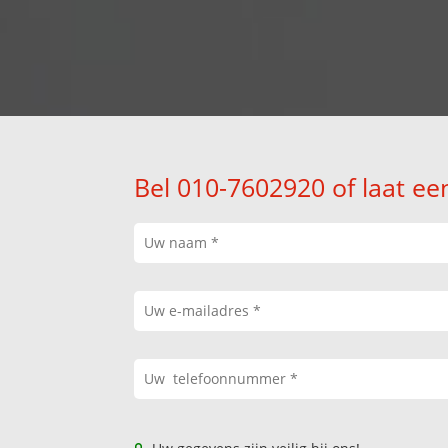
Bel 010-7602920 of laat ee