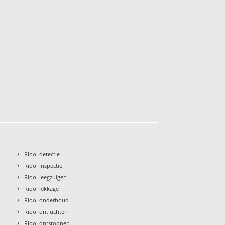
›
Riool detectie
›
Riool inspectie
›
Riool leegzuigen
›
Riool lekkage
›
Riool onderhoud
›
Riool ontluchten
›
Riool ontstoppen