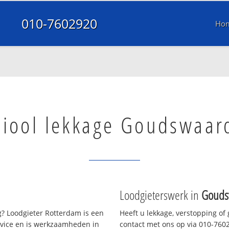
010-7602920
Ho
Riool lekkage Goudswaar
Loodgieterswerk in
Gouds
? Loodgieter Rotterdam is een
Heeft u lekkage, verstopping of
rvice en is werkzaamheden in
contact met ons op via 010-76029