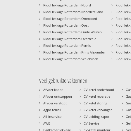
›
›
Riool lekkage Rotterdam Noord
Riool lekk
›
›
Riool lekkage Rotterdam Noordereiland
Riool lek
›
›
Riool lekkage Rotterdam Ommoord
Riool lekk
›
›
Riool lekkage Rotterdam Oost
Riool lek
›
›
Riool lekkage Rotterdam Oude Westen
Riool lek
›
›
Riool lekkage Rotterdam Overschie
Riool lek
›
›
Riool lekkage Rotterdam Pernis
Riool lek
›
›
Riool lekkage Rotterdam Prins Alexander
Riool lek
›
›
Riool lekkage Rotterdam Schiebroek
Riool lek
Veel gebruikte vaktermen:
›
›
›
Afvoer kapot
CV ketel onderhoud
Gas
›
›
›
Afvoer ontstoppen
CV ketel reparatie
Gas
›
›
›
Afvoer verstopt
CV ketel storing
Ga
›
›
›
Agpo ferroli
CV ketel vervangen
Gas
›
›
›
All-Inservice
CV Leiding kapot
Geb
›
›
›
AWB
CV Service
Gei
›
›
›
Badkamer lekkage
CV-ketel monteur
Ges