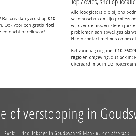
Top advies, snel op locati
Alle loodgieters die bij ons be
? Bel ons dan gerust op
010-
vakmanschap en zijn profession
n. Ook voor een gratis
riool
wij over de modernste en juist
g en nacht bereikbaar!
problemen aan zowel gas als wat
Neem contact met ons op om di
Bel vandaag nog met
010-7602
regio
en omgeving, dus ook in: 
uiteraard in 3014 DB Rotterdam
e of verstopping in Goud
Zoekt u riool lekkage in Goudswaard? Maak nu een afspraak!