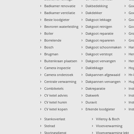
›
›
›
Badkamer renovatie
Dakbedekking
Goe
›
›
›
Badkamer ventilatie
Dakdekker
Goe
›
›
›
Beste loodgieter
Dakgoot lekkage
Go
›
›
›
Bevroren waterleiding
Dakgoot reinigen
Goo
›
›
›
Boiler
Dakgoot reparatie
Gr
›
›
›
Borrelende
Dakgoot repareren
Gr
›
›
›
Bosch
Dakgoot schoonmaken
Ha
›
›
›
Brugman
Dakgoot verstopt
He
›
›
›
Buitenkraan plaatsen
Dakgoot vervangen
Hem
›
›
›
Camera inspectie
Daklekkage
Hog
›
›
›
Camera onderzoek
Dakpannen afgewaaid
Hr-
›
›
›
Centrale verwarming
Dakpannen vervangen
Hu
›
›
›
Combiketels
Dakreparatie
Ins
›
›
›
CV ketel advies
Dakwerk
Ins
›
›
›
CV ketel huren
Duravit
Ins
›
›
›
CV ketel kopen
Erkende loodgieter
Ins
›
›
Stankoverlast
Villeroy & Boch
›
›
Stelrad
Vloerverwarming
›
›
Storingsdienst
Vloerverwarming lekt