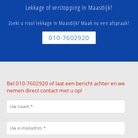
Lekkage of verstopping in Maasdijk?
Zoekt u riool lekkage in Maasdijk? Maak nu een afspraak!
010-7602920
Bel 010-7602920 of laat een bericht achter en we
nemen direct contact met u op!