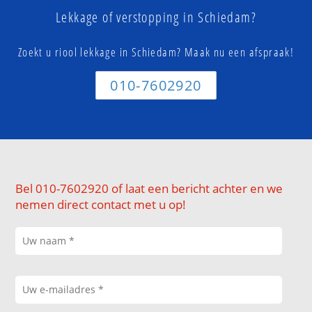
Lekkage of verstopping in Schiedam?
Zoekt u riool lekkage in Schiedam? Maak nu een afspraak!
010-7602920
Bel 010-7602920 of laat een bericht achter en we
nemen direct contact met u op!