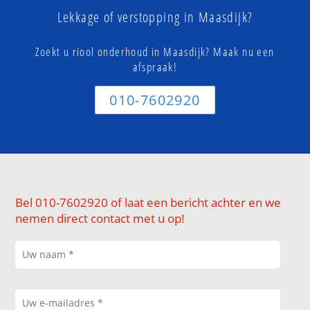
Lekkage of verstopping in Maasdijk?
Zoekt u riool onderhoud in Maasdijk? Maak nu een
afspraak!
010-7602920
Bel 010-7602920 of laat een bericht achter en we
nemen direct contact met u op!