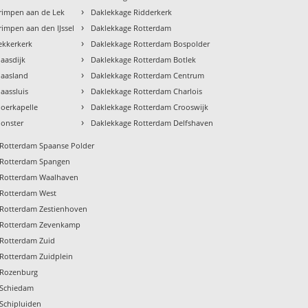
›
rimpen aan de Lek
Daklekkage Ridderkerk
›
impen aan den IJssel
Daklekkage Rotterdam
›
ekkerkerk
Daklekkage Rotterdam Bospolder
›
aasdijk
Daklekkage Rotterdam Botlek
›
Maasland
Daklekkage Rotterdam Centrum
›
aassluis
Daklekkage Rotterdam Charlois
›
oerkapelle
Daklekkage Rotterdam Crooswijk
›
onster
Daklekkage Rotterdam Delfshaven
 Rotterdam Spaanse Polder
 Rotterdam Spangen
 Rotterdam Waalhaven
 Rotterdam West
 Rotterdam Zestienhoven
 Rotterdam Zevenkamp
 Rotterdam Zuid
Rotterdam Zuidplein
 Rozenburg
 Schiedam
Schipluiden