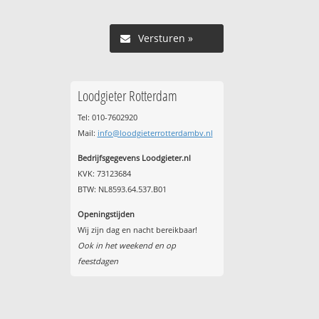
Versturen »
Loodgieter Rotterdam
Tel: 010-7602920
Mail:
info@loodgieterrotterdambv.nl
Bedrijfsgegevens Loodgieter.nl
KVK: 73123684
BTW: NL8593.64.537.B01
Openingstijden
Wij zijn dag en nacht bereikbaar!
Ook in het weekend en op
feestdagen