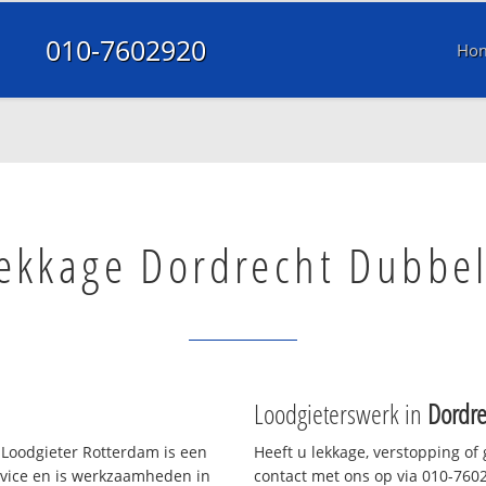
010-7602920
Ho
ekkage Dordrecht Dubbe
Loodgieterswerk in
Dordr
Loodgieter Rotterdam is een
Heeft u lekkage, verstopping of
rvice en is werkzaamheden in
contact met ons op via 010-76029