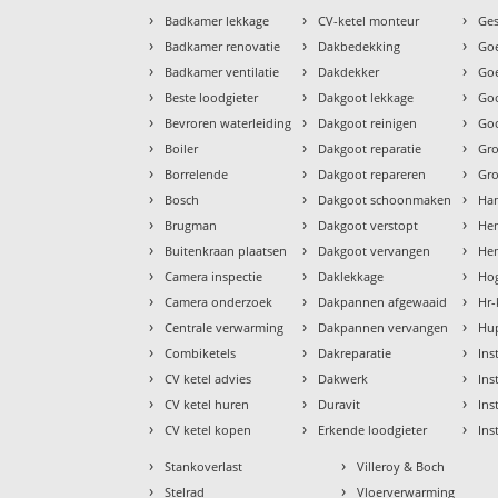
›
›
›
Badkamer lekkage
CV-ketel monteur
Ges
›
›
›
Badkamer renovatie
Dakbedekking
Goe
›
›
›
Badkamer ventilatie
Dakdekker
Goe
›
›
›
Beste loodgieter
Dakgoot lekkage
Go
›
›
›
Bevroren waterleiding
Dakgoot reinigen
Goo
›
›
›
Boiler
Dakgoot reparatie
Gr
›
›
›
Borrelende
Dakgoot repareren
Gr
›
›
›
Bosch
Dakgoot schoonmaken
Ha
›
›
›
Brugman
Dakgoot verstopt
He
›
›
›
Buitenkraan plaatsen
Dakgoot vervangen
Hem
›
›
›
Camera inspectie
Daklekkage
Hog
›
›
›
Camera onderzoek
Dakpannen afgewaaid
Hr-
›
›
›
Centrale verwarming
Dakpannen vervangen
Hu
›
›
›
Combiketels
Dakreparatie
Ins
›
›
›
CV ketel advies
Dakwerk
Ins
›
›
›
CV ketel huren
Duravit
Ins
›
›
›
CV ketel kopen
Erkende loodgieter
Ins
›
›
Stankoverlast
Villeroy & Boch
›
›
Stelrad
Vloerverwarming