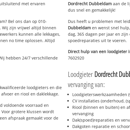
uitsluitend met ervaren
Dordrecht Dubbeldam
aan de li
dus snel en gemakkelijk!
dam? Bel ons dan op 010-
Dus heeft u problemen met leid
Wij zijn vrijwel altijd binnen
Dubbeldam
en wenst snel hulp,
ewerkers kunnen alle lekkages,
dag, 365 dagen per jaar en zijn 
en no time oplossen. Altijd
spoedreparaties uit te voeren.
Direct hulp van een loodgieter 
Wij hebben 24/7 verschillende
7602920
Loodgieter
Dordrecht Du
vervanging van:
kwalificeerde loodgieters en die
afvoer en riool en daklekkage.
Loodgieterswerkzaamheden (w
CV installaties (onderhoud, (
jd voldoende voorraad en
Riool (binnen en buiten) en a
 Voor grotere klussen wordt
vervanging
 een afspraak gemaakt voor de
Dak(spoed)reparaties en verv
Dakgoten reparatie en scho