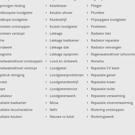
›
›
prongen leiding
Ketelkiezer
Plieger
›
›
dkoopste loodgieter
Keuken afvoer
Plumber
›
›
dkope loodgieter
Klusbedrijf
Prijsopgave loodgieter
›
›
otsteen ontstoppen
Kosten loodgieter
Probleem
›
›
tsteen verstopt
Lekkage
Radiator lekt
›
›
ohe
Lekkage badkamer
Radiator reparatie
›
›
ondwerk
Lekkage dak
Radiator vervangen
›
›
nsgrohe
Lekkage opsporen
Regenwaterafvoer schoon
›
›
melwaterafvoer ontstoppen
Lood en zinkwerk
Remeha
›
›
elwaterafvoer verstopt
Loodgieter
Reparatie CV ketel
›
›
edruk reiniging
Loodgieterproblemen
Reparatie geiser
›
›
ketel
Loodgietersbedrijf
Reparatie kraan
›
›
ppe
Loodgieterservice
Reparatie toilet
›
›
tallateur
Loodgieterswerk
Reparatie verwarming
›
›
tallatie badkamer
Mosa
Reparatie vloerverwarming
›
›
tallatie douchecabine
Nefit
Riolering ontstoppen
›
›
tallatie keuken
Nieuwe cv ketel
Rioleringswerk