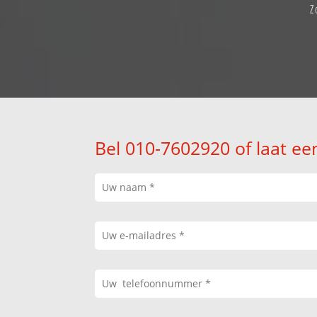
Z
Bel 010-7602920 of laat ee