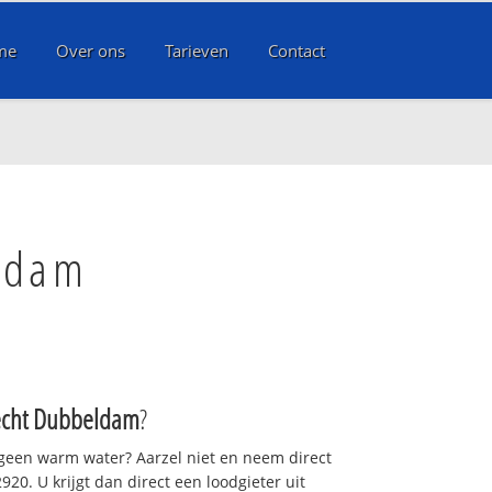
me
Over ons
Tarieven
Contact
ldam
echt Dubbeldam
?
 geen warm water? Aarzel niet en neem direct
20. U krijgt dan direct een loodgieter uit