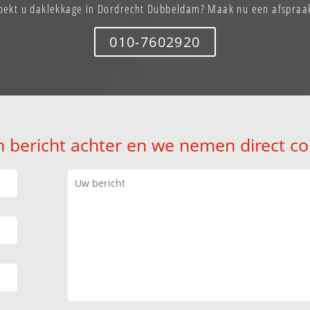
oekt u daklekkage in Dordrecht Dubbeldam? Maak nu een afspraa
010-7602920
n bericht achter en we nemen direct co