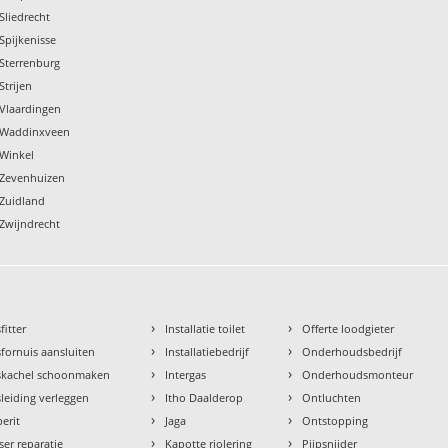
Sliedrecht
Spijkenisse
Sterrenburg
Strijen
Vlaardingen
 Waddinxveen
 Winkel
 Zevenhuizen
Zuidland
Zwijndrecht
›
›
fitter
Installatie toilet
Offerte loodgieter
›
›
fornuis aansluiten
Installatiebedrijf
Onderhoudsbedrijf
›
›
skachel schoonmaken
Intergas
Onderhoudsmonteur
›
›
leiding verleggen
Itho Daalderop
Ontluchten
›
›
erit
Jaga
Ontstopping
›
›
ser reparatie
Kapotte riolering
Pijpsnijder