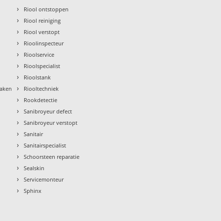
›
Riool ontstoppen
›
Riool reiniging
›
Riool verstopt
›
Rioolinspecteur
›
Rioolservice
›
Rioolspecialist
›
Rioolstank
›
maken
Riooltechniek
›
Rookdetectie
›
Sanibroyeur defect
›
Sanibroyeur verstopt
›
Sanitair
›
Sanitairspecialist
›
Schoorsteen reparatie
›
Sealskin
›
Servicemonteur
›
Sphinx