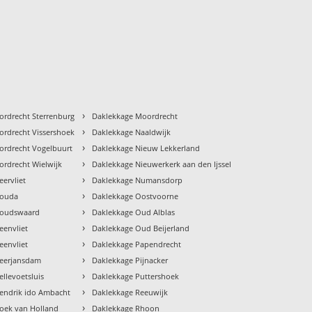
›
ordrecht Sterrenburg
Daklekkage Moordrecht
›
ordrecht Vissershoek
Daklekkage Naaldwijk
›
ordrecht Vogelbuurt
Daklekkage Nieuw Lekkerland
›
ordrecht Wielwijk
Daklekkage Nieuwerkerk aan den Ijssel
›
ervliet
Daklekkage Numansdorp
›
Gouda
Daklekkage Oostvoorne
›
Goudswaard
Daklekkage Oud Alblas
›
eenvliet
Daklekkage Oud Beijerland
›
eenvliet
Daklekkage Papendrecht
›
Heerjansdam
Daklekkage Pijnacker
›
llevoetsluis
Daklekkage Puttershoek
›
endrik ido Ambacht
Daklekkage Reeuwijk
›
oek van Holland
Daklekkage Rhoon