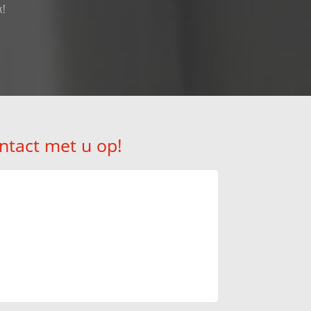
k!
ntact met u op!