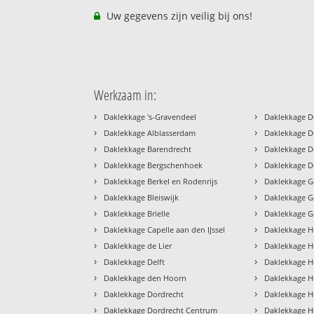
Uw gegevens zijn veilig bij ons!
Werkzaam in:
›
›
Daklekkage 's-Gravendeel
Daklekkage D
›
›
Daklekkage Alblasserdam
Daklekkage D
›
›
Daklekkage Barendrecht
Daklekkage D
›
›
Daklekkage Bergschenhoek
Daklekkage D
›
›
Daklekkage Berkel en Rodenrijs
Daklekkage Ge
›
›
Daklekkage Bleiswijk
Daklekkage 
›
›
Daklekkage Brielle
Daklekkage 
›
›
Daklekkage Capelle aan den IJssel
Daklekkage H
›
›
Daklekkage de Lier
Daklekkage H
›
›
Daklekkage Delft
Daklekkage 
›
›
Daklekkage den Hoorn
Daklekkage He
›
›
Daklekkage Dordrecht
Daklekkage H
›
›
Daklekkage Dordrecht Centrum
Daklekkage H