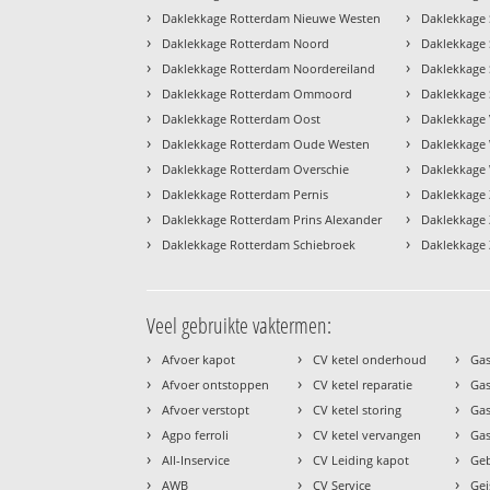
›
›
Daklekkage Rotterdam Nieuwe Westen
Daklekkage 
›
›
Daklekkage Rotterdam Noord
Daklekkage 
›
›
Daklekkage Rotterdam Noordereiland
Daklekkage 
›
›
Daklekkage Rotterdam Ommoord
Daklekkage 
›
›
Daklekkage Rotterdam Oost
Daklekkage 
›
›
Daklekkage Rotterdam Oude Westen
Daklekkage
›
›
Daklekkage Rotterdam Overschie
Daklekkage
›
›
Daklekkage Rotterdam Pernis
Daklekkage
›
›
Daklekkage Rotterdam Prins Alexander
Daklekkage 
›
›
Daklekkage Rotterdam Schiebroek
Daklekkage 
Veel gebruikte vaktermen:
›
›
›
Afvoer kapot
CV ketel onderhoud
Gas
›
›
›
Afvoer ontstoppen
CV ketel reparatie
Gas
›
›
›
Afvoer verstopt
CV ketel storing
Ga
›
›
›
Agpo ferroli
CV ketel vervangen
Gas
›
›
›
All-Inservice
CV Leiding kapot
Geb
›
›
›
AWB
CV Service
Gei