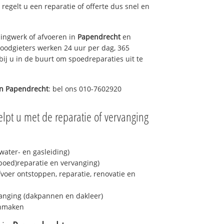
s regelt u een reparatie of offerte dus snel en
ingwerk of afvoeren in
Papendrecht
en
loodgieters werken 24 uur per dag, 365
bij u in de buurt om spoedreparaties uit te
in
Papendrecht
: bel ons 010-7602920
lpt u met de reparatie of vervanging
ater- en gasleiding)
spoed)reparatie en vervanging)
fvoer ontstoppen, reparatie, renovatie en
anging (dakpannen en dakleer)
onmaken