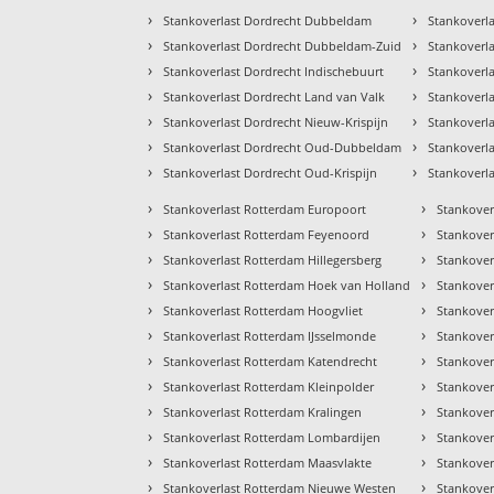
›
›
Stankoverlast Dordrecht Dubbeldam
Stankoverla
›
›
Stankoverlast Dordrecht Dubbeldam-Zuid
Stankoverla
›
›
Stankoverlast Dordrecht Indischebuurt
Stankoverla
›
›
Stankoverlast Dordrecht Land van Valk
Stankoverl
›
›
Stankoverlast Dordrecht Nieuw-Krispijn
Stankoverla
›
›
Stankoverlast Dordrecht Oud-Dubbeldam
Stankoverl
›
›
Stankoverlast Dordrecht Oud-Krispijn
Stankoverl
›
›
Stankoverlast Rotterdam Europoort
Stankover
›
›
Stankoverlast Rotterdam Feyenoord
Stankover
›
›
Stankoverlast Rotterdam Hillegersberg
Stankover
›
›
Stankoverlast Rotterdam Hoek van Holland
Stankover
›
›
Stankoverlast Rotterdam Hoogvliet
Stankover
›
›
Stankoverlast Rotterdam IJsselmonde
Stankove
›
›
Stankoverlast Rotterdam Katendrecht
Stankover
›
›
Stankoverlast Rotterdam Kleinpolder
Stankover
›
›
Stankoverlast Rotterdam Kralingen
Stankover
›
›
Stankoverlast Rotterdam Lombardijen
Stankover
›
›
Stankoverlast Rotterdam Maasvlakte
Stankover
›
›
Stankoverlast Rotterdam Nieuwe Westen
Stankover