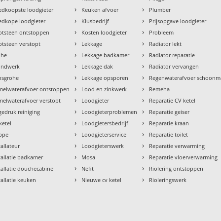
›
›
dkoopste loodgieter
Keuken afvoer
Plumber
›
›
dkope loodgieter
Klusbedrijf
Prijsopgave loodgieter
›
›
otsteen ontstoppen
Kosten loodgieter
Probleem
›
›
tsteen verstopt
Lekkage
Radiator lekt
›
›
ohe
Lekkage badkamer
Radiator reparatie
›
›
ondwerk
Lekkage dak
Radiator vervangen
›
›
nsgrohe
Lekkage opsporen
Regenwaterafvoer schoon
›
›
melwaterafvoer ontstoppen
Lood en zinkwerk
Remeha
›
›
elwaterafvoer verstopt
Loodgieter
Reparatie CV ketel
›
›
edruk reiniging
Loodgieterproblemen
Reparatie geiser
›
›
ketel
Loodgietersbedrijf
Reparatie kraan
›
›
ppe
Loodgieterservice
Reparatie toilet
›
›
tallateur
Loodgieterswerk
Reparatie verwarming
›
›
tallatie badkamer
Mosa
Reparatie vloerverwarming
›
›
tallatie douchecabine
Nefit
Riolering ontstoppen
›
›
tallatie keuken
Nieuwe cv ketel
Rioleringswerk