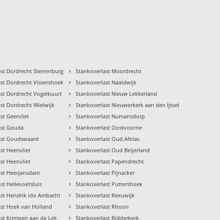
›
st Dordrecht Sterrenburg
Stankoverlast Moordrecht
›
st Dordrecht Vissershoek
Stankoverlast Naaldwijk
›
ast Dordrecht Vogelbuurt
Stankoverlast Nieuw Lekkerland
›
st Dordrecht Wielwijk
Stankoverlast Nieuwerkerk aan den Ijssel
›
st Geervliet
Stankoverlast Numansdorp
›
ast Gouda
Stankoverlast Oostvoorne
›
ast Goudswaard
Stankoverlast Oud Alblas
›
st Heenvliet
Stankoverlast Oud Beijerland
›
st Heenvliet
Stankoverlast Papendrecht
›
ast Heerjansdam
Stankoverlast Pijnacker
›
st Hellevoetsluis
Stankoverlast Puttershoek
›
ast Hendrik ido Ambacht
Stankoverlast Reeuwijk
›
ast Hoek van Holland
Stankoverlast Rhoon
›
ast Krimpen aan de Lek
Stankoverlast Ridderkerk