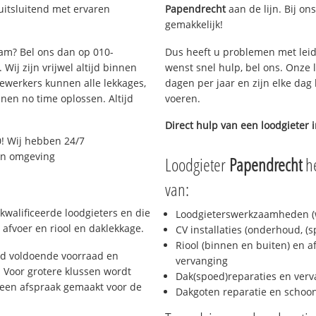
uitsluitend met ervaren
Papendrecht
aan de lijn. Bij on
gemakkelijk!
dam? Bel ons dan op 010-
Dus heeft u problemen met leid
Wij zijn vrijwel altijd binnen
wenst snel hulp, bel ons. Onze 
ewerkers kunnen alle lekkages,
dagen per jaar en zijn elke dag 
en no time oplossen. Altijd
voeren.
Direct hulp van een loodgieter 
! Wij hebben 24/7
 en omgeving
Loodgieter
Papendrecht
he
van:
kwalificeerde loodgieters en die
Loodgieterswerkzaamheden (w
afvoer en riool en daklekkage.
CV installaties (onderhoud, (
Riool (binnen en buiten) en a
jd voldoende voorraad en
vervanging
 Voor grotere klussen wordt
Dak(spoed)reparaties en verv
 een afspraak gemaakt voor de
Dakgoten reparatie en scho