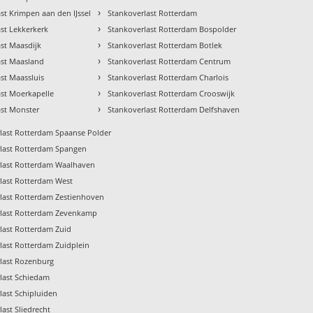
›
st Krimpen aan den IJssel
Stankoverlast Rotterdam
›
st Lekkerkerk
Stankoverlast Rotterdam Bospolder
›
st Maasdijk
Stankoverlast Rotterdam Botlek
›
ast Maasland
Stankoverlast Rotterdam Centrum
›
st Maassluis
Stankoverlast Rotterdam Charlois
›
ast Moerkapelle
Stankoverlast Rotterdam Crooswijk
›
ast Monster
Stankoverlast Rotterdam Delfshaven
last Rotterdam Spaanse Polder
last Rotterdam Spangen
last Rotterdam Waalhaven
last Rotterdam West
last Rotterdam Zestienhoven
rlast Rotterdam Zevenkamp
last Rotterdam Zuid
last Rotterdam Zuidplein
last Rozenburg
last Schiedam
last Schipluiden
last Sliedrecht