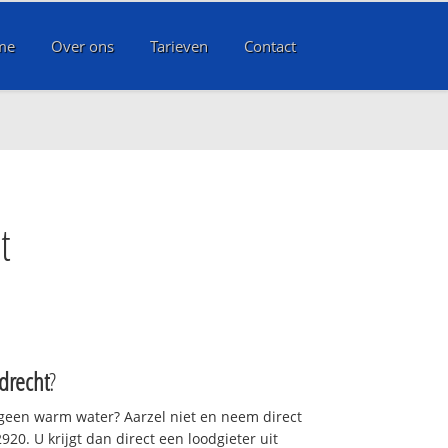
me
Over ons
Tarieven
Contact
t
drecht
?
 geen warm water? Aarzel niet en neem direct
20. U krijgt dan direct een loodgieter uit