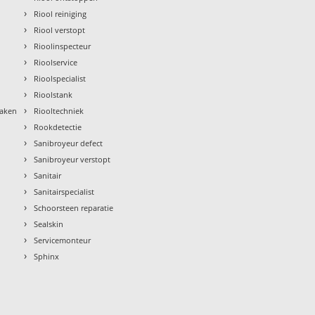
›
Riool reiniging
›
Riool verstopt
›
Rioolinspecteur
›
Rioolservice
›
Rioolspecialist
›
Rioolstank
›
maken
Riooltechniek
›
Rookdetectie
›
Sanibroyeur defect
›
Sanibroyeur verstopt
›
Sanitair
›
Sanitairspecialist
›
Schoorsteen reparatie
›
Sealskin
›
Servicemonteur
›
Sphinx