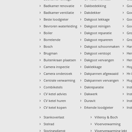
›
›
›
Badkamer renovatie
Dakbedekking
Goe
›
›
›
Badkamer ventilatie
Dakdekker
Goe
›
›
›
Beste loodgieter
Dakgoot lekkage
Go
›
›
›
Bevroren waterleiding
Dakgoot reinigen
Goo
›
›
›
Boiler
Dakgoot reparatie
Gr
›
›
›
Borrelende
Dakgoot repareren
Gr
›
›
›
Bosch
Dakgoot schoonmaken
Ha
›
›
›
Brugman
Dakgoot verstopt
He
›
›
›
Buitenkraan plaatsen
Dakgoot vervangen
Hem
›
›
›
Camera inspectie
Daklekkage
Hog
›
›
›
Camera onderzoek
Dakpannen afgewaaid
Hr-
›
›
›
Centrale verwarming
Dakpannen vervangen
Hu
›
›
›
Combiketels
Dakreparatie
Ins
›
›
›
CV ketel advies
Dakwerk
Ins
›
›
›
CV ketel huren
Duravit
Ins
›
›
›
CV ketel kopen
Erkende loodgieter
Ins
›
›
Stankoverlast
Villeroy & Boch
›
›
Stelrad
Vloerverwarming
›
›
Storingsdienst
Vloerverwarming lekt