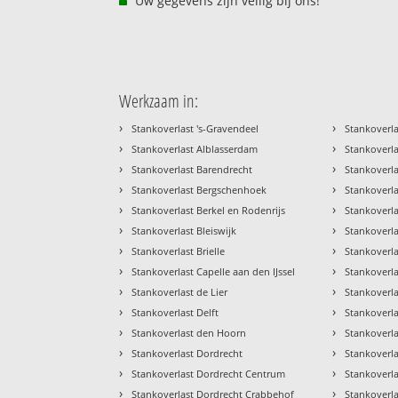
Uw gegevens zijn veilig bij ons!
Werkzaam in:
›
›
Stankoverlast 's-Gravendeel
Stankoverla
›
›
Stankoverlast Alblasserdam
Stankoverla
›
›
Stankoverlast Barendrecht
Stankoverl
›
›
Stankoverlast Bergschenhoek
Stankoverla
›
›
Stankoverlast Berkel en Rodenrijs
Stankoverla
›
›
Stankoverlast Bleiswijk
Stankoverl
›
›
Stankoverlast Brielle
Stankoverl
›
›
Stankoverlast Capelle aan den IJssel
Stankoverla
›
›
Stankoverlast de Lier
Stankoverla
›
›
Stankoverlast Delft
Stankoverl
›
›
Stankoverlast den Hoorn
Stankoverla
›
›
Stankoverlast Dordrecht
Stankoverl
›
›
Stankoverlast Dordrecht Centrum
Stankoverl
›
›
Stankoverlast Dordrecht Crabbehof
Stankoverl