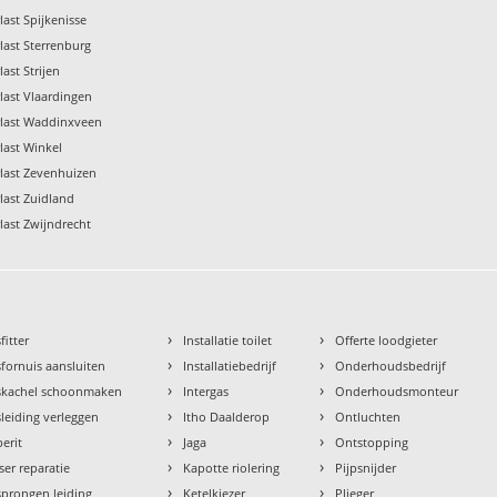
last Spijkenisse
last Sterrenburg
ast Strijen
last Vlaardingen
rlast Waddinxveen
last Winkel
last Zevenhuizen
last Zuidland
last Zwijndrecht
›
›
fitter
Installatie toilet
Offerte loodgieter
›
›
fornuis aansluiten
Installatiebedrijf
Onderhoudsbedrijf
›
›
skachel schoonmaken
Intergas
Onderhoudsmonteur
›
›
leiding verleggen
Itho Daalderop
Ontluchten
›
›
erit
Jaga
Ontstopping
›
›
ser reparatie
Kapotte riolering
Pijpsnijder
›
›
prongen leiding
Ketelkiezer
Plieger