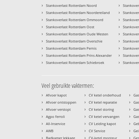
›
›
Stankoverlast Rotterdam Noord
Stankover
›
›
Stankoverlast Rotterdam Noordereiland
Stankover
›
›
Stankoverlast Rotterdam Ommoord
Stankoverl
›
›
Stankoverlast Rotterdam Oost
Stankover
›
›
Stankoverlast Rotterdam Oude Westen
Stankove
›
›
Stankoverlast Rotterdam Overschie
Stankover
›
›
Stankoverlast Rotterdam Pernis
Stankover
›
›
Stankoverlast Rotterdam Prins Alexander
Stankover
›
›
Stankoverlast Rotterdam Schiebroek
Stankover
Veel gebruikte vaktermen:
›
›
›
Afvoer kapot
CV ketel onderhoud
Gas
›
›
›
Afvoer ontstoppen
CV ketel reparatie
Gas
›
›
›
Afvoer verstopt
CV ketel storing
Ga
›
›
›
Agpo ferroli
CV ketel vervangen
Gas
›
›
›
All-Inservice
CV Leiding kapot
Geb
›
›
›
AWB
CV Service
Gei
›
›
›
Badkamer lekkage
CV-ketel monteur
Ges