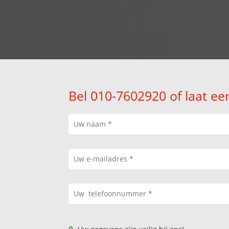
Bel 010-7602920 of laat ee