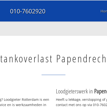
010-7602920
Ho
tankoverlast Papendrech
Loodgieterswerk in
Papen
? Loodgieter Rotterdam is een
Heeft u lekkage, verstopping of
rvice en is werkzaamheden in
contact met ons op via 010-76029