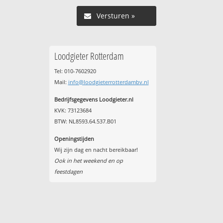
Versturen »
Loodgieter Rotterdam
Tel: 010-7602920
Mail:
info@loodgieterrotterdambv.nl
Bedrijfsgegevens Loodgieter.nl
KVK: 73123684
BTW: NL8593.64.537.B01
Openingstijden
Wij zijn dag en nacht bereikbaar!
Ook in het weekend en op
feestdagen