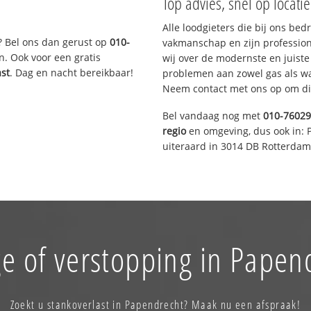
Top advies, snel op locati
Alle loodgieters die bij ons be
? Bel ons dan gerust op
010-
vakmanschap en zijn profession
n. Ook voor een gratis
wij over de modernste en juist
ast
. Dag en nacht bereikbaar!
problemen aan zowel gas als wat
Neem contact met ons op om di
Bel vandaag nog met
010-7602
regio
en omgeving, dus ook in: 
uiteraard in 3014 DB Rotterdam
e of verstopping in Papen
Zoekt u stankoverlast in Papendrecht? Maak nu een afspraak!