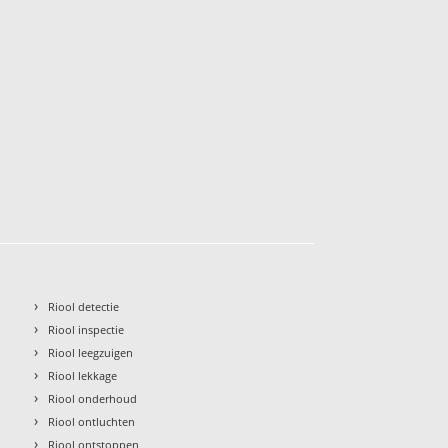
›
Riool detectie
›
Riool inspectie
›
Riool leegzuigen
›
Riool lekkage
›
Riool onderhoud
›
Riool ontluchten
›
Riool ontstoppen