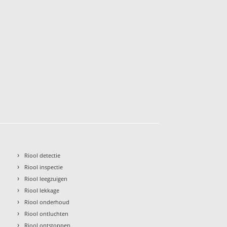
›
Riool detectie
›
Riool inspectie
›
Riool leegzuigen
›
Riool lekkage
›
Riool onderhoud
›
Riool ontluchten
›
Riool ontstoppen