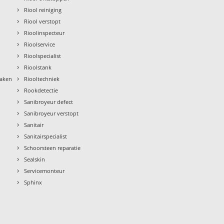
›
Riool reiniging
›
Riool verstopt
›
Rioolinspecteur
›
Rioolservice
›
Rioolspecialist
›
Rioolstank
›
maken
Riooltechniek
›
Rookdetectie
›
Sanibroyeur defect
›
Sanibroyeur verstopt
›
Sanitair
›
Sanitairspecialist
›
Schoorsteen reparatie
›
Sealskin
›
Servicemonteur
›
Sphinx