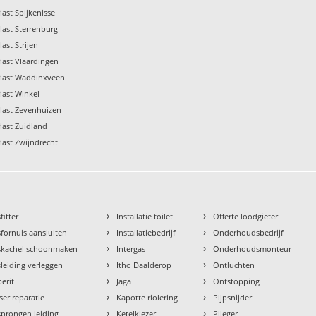
last Spijkenisse
last Sterrenburg
ast Strijen
last Vlaardingen
rlast Waddinxveen
last Winkel
last Zevenhuizen
last Zuidland
last Zwijndrecht
›
›
fitter
Installatie toilet
Offerte loodgieter
›
›
fornuis aansluiten
Installatiebedrijf
Onderhoudsbedrijf
›
›
skachel schoonmaken
Intergas
Onderhoudsmonteur
›
›
leiding verleggen
Itho Daalderop
Ontluchten
›
›
erit
Jaga
Ontstopping
›
›
ser reparatie
Kapotte riolering
Pijpsnijder
›
›
prongen leiding
Ketelkiezer
Plieger