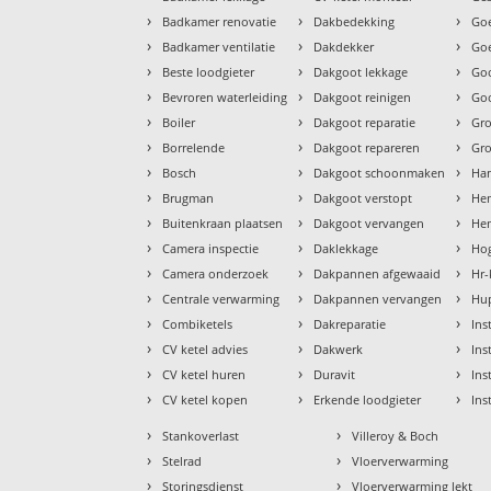
›
›
›
Badkamer renovatie
Dakbedekking
Goe
›
›
›
Badkamer ventilatie
Dakdekker
Goe
›
›
›
Beste loodgieter
Dakgoot lekkage
Go
›
›
›
Bevroren waterleiding
Dakgoot reinigen
Goo
›
›
›
Boiler
Dakgoot reparatie
Gr
›
›
›
Borrelende
Dakgoot repareren
Gr
›
›
›
Bosch
Dakgoot schoonmaken
Ha
›
›
›
Brugman
Dakgoot verstopt
He
›
›
›
Buitenkraan plaatsen
Dakgoot vervangen
Hem
›
›
›
Camera inspectie
Daklekkage
Hog
›
›
›
Camera onderzoek
Dakpannen afgewaaid
Hr-
›
›
›
Centrale verwarming
Dakpannen vervangen
Hu
›
›
›
Combiketels
Dakreparatie
Ins
›
›
›
CV ketel advies
Dakwerk
Ins
›
›
›
CV ketel huren
Duravit
Ins
›
›
›
CV ketel kopen
Erkende loodgieter
Ins
›
›
Stankoverlast
Villeroy & Boch
›
›
Stelrad
Vloerverwarming
›
›
Storingsdienst
Vloerverwarming lekt