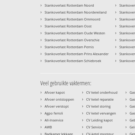
›
›
Stankoverlast Rotterdam Noord
Stankover
›
›
Stankoverlast Rotterdam Noordereiland
Stankover
›
›
Stankoverlast Rotterdam Ommoord
Stankoverl
›
›
Stankoverlast Rotterdam Oost
Stankover
›
›
Stankoverlast Rotterdam Oude Westen
Stankove
›
›
Stankoverlast Rotterdam Overschie
Stankover
›
›
Stankoverlast Rotterdam Pernis
Stankover
›
›
Stankoverlast Rotterdam Prins Alexander
Stankover
›
›
Stankoverlast Rotterdam Schiebroek
Stankover
Veel gebruikte vaktermen:
›
›
›
Afvoer kapot
CV ketel onderhoud
Gas
›
›
›
Afvoer ontstoppen
CV ketel reparatie
Gas
›
›
›
Afvoer verstopt
CV ketel storing
Ga
›
›
›
Agpo ferroli
CV ketel vervangen
Gas
›
›
›
All-Inservice
CV Leiding kapot
Geb
›
›
›
AWB
CV Service
Gei
›
›
›
Badkamer lekkage
CV-ketel monteur
Ges