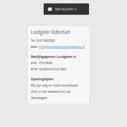
Versturen »
Loodgieter Rotterdam
Tel: 010-7602920
Mail:
info@loodgieterrotterdambv.nl
Bedrijfsgegevens Loodgieter.nl
KVK: 73123684
BTW: NL8593.64.537.B01
Openingstijden
Wij zijn dag en nacht bereikbaar!
Ook in het weekend en op
feestdagen