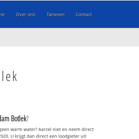
me
Over ons
Tarieven
Contact
tlek
dam Botlek
?
 geen warm water? Aarzel niet en neem direct
20. U krijgt dan direct een loodgieter uit