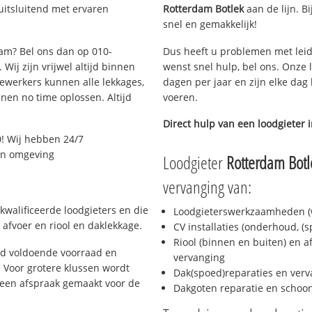
uitsluitend met ervaren
Rotterdam Botlek
aan de lijn. Bi
snel en gemakkelijk!
dam? Bel ons dan op 010-
Dus heeft u problemen met leid
Wij zijn vrijwel altijd binnen
wenst snel hulp, bel ons. Onze 
ewerkers kunnen alle lekkages,
dagen per jaar en zijn elke dag 
en no time oplossen. Altijd
voeren.
Direct hulp van een loodgieter 
! Wij hebben 24/7
 en omgeving
Loodgieter
Rotterdam Botl
vervanging van:
kwalificeerde loodgieters en die
Loodgieterswerkzaamheden (w
afvoer en riool en daklekkage.
CV installaties (onderhoud, (
Riool (binnen en buiten) en a
jd voldoende voorraad en
vervanging
 Voor grotere klussen wordt
Dak(spoed)reparaties en verv
 een afspraak gemaakt voor de
Dakgoten reparatie en scho