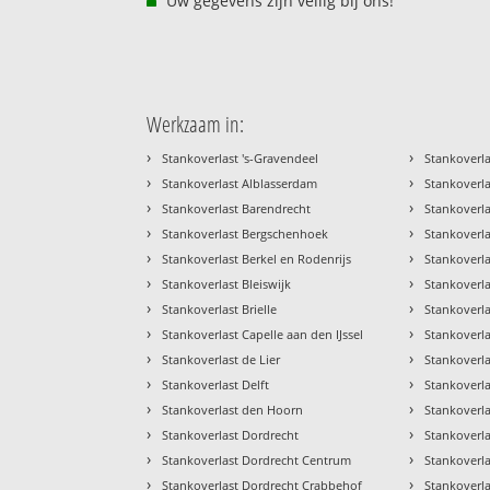
Uw gegevens zijn veilig bij ons!
Werkzaam in:
›
›
Stankoverlast 's-Gravendeel
Stankoverla
›
›
Stankoverlast Alblasserdam
Stankoverla
›
›
Stankoverlast Barendrecht
Stankoverl
›
›
Stankoverlast Bergschenhoek
Stankoverla
›
›
Stankoverlast Berkel en Rodenrijs
Stankoverla
›
›
Stankoverlast Bleiswijk
Stankoverl
›
›
Stankoverlast Brielle
Stankoverl
›
›
Stankoverlast Capelle aan den IJssel
Stankoverla
›
›
Stankoverlast de Lier
Stankoverla
›
›
Stankoverlast Delft
Stankoverl
›
›
Stankoverlast den Hoorn
Stankoverla
›
›
Stankoverlast Dordrecht
Stankoverl
›
›
Stankoverlast Dordrecht Centrum
Stankoverl
›
›
Stankoverlast Dordrecht Crabbehof
Stankoverl