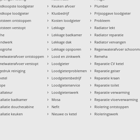
›
›
dkoopste loodgieter
Keuken afvoer
Plumber
›
›
dkope loodgieter
Klusbedrijf
Prijsopgave loodgieter
›
›
otsteen ontstoppen
Kosten loodgieter
Probleem
›
›
tsteen verstopt
Lekkage
Radiator lekt
›
›
ohe
Lekkage badkamer
Radiator reparatie
›
›
ondwerk
Lekkage dak
Radiator vervangen
›
›
nsgrohe
Lekkage opsporen
Regenwaterafvoer schoon
›
›
melwaterafvoer ontstoppen
Lood en zinkwerk
Remeha
›
›
elwaterafvoer verstopt
Loodgieter
Reparatie CV ketel
›
›
edruk reiniging
Loodgieterproblemen
Reparatie geiser
›
›
ketel
Loodgietersbedrijf
Reparatie kraan
›
›
ppe
Loodgieterservice
Reparatie toilet
›
›
tallateur
Loodgieterswerk
Reparatie verwarming
›
›
tallatie badkamer
Mosa
Reparatie vloerverwarming
›
›
tallatie douchecabine
Nefit
Riolering ontstoppen
›
›
tallatie keuken
Nieuwe cv ketel
Rioleringswerk