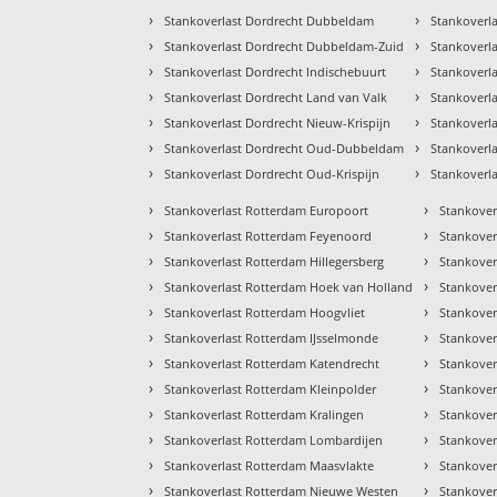
›
›
Stankoverlast Dordrecht Dubbeldam
Stankoverla
›
›
Stankoverlast Dordrecht Dubbeldam-Zuid
Stankoverla
›
›
Stankoverlast Dordrecht Indischebuurt
Stankoverla
›
›
Stankoverlast Dordrecht Land van Valk
Stankoverl
›
›
Stankoverlast Dordrecht Nieuw-Krispijn
Stankoverla
›
›
Stankoverlast Dordrecht Oud-Dubbeldam
Stankoverl
›
›
Stankoverlast Dordrecht Oud-Krispijn
Stankoverl
›
›
Stankoverlast Rotterdam Europoort
Stankover
›
›
Stankoverlast Rotterdam Feyenoord
Stankover
›
›
Stankoverlast Rotterdam Hillegersberg
Stankover
›
›
Stankoverlast Rotterdam Hoek van Holland
Stankover
›
›
Stankoverlast Rotterdam Hoogvliet
Stankover
›
›
Stankoverlast Rotterdam IJsselmonde
Stankove
›
›
Stankoverlast Rotterdam Katendrecht
Stankover
›
›
Stankoverlast Rotterdam Kleinpolder
Stankover
›
›
Stankoverlast Rotterdam Kralingen
Stankover
›
›
Stankoverlast Rotterdam Lombardijen
Stankover
›
›
Stankoverlast Rotterdam Maasvlakte
Stankover
›
›
Stankoverlast Rotterdam Nieuwe Westen
Stankover