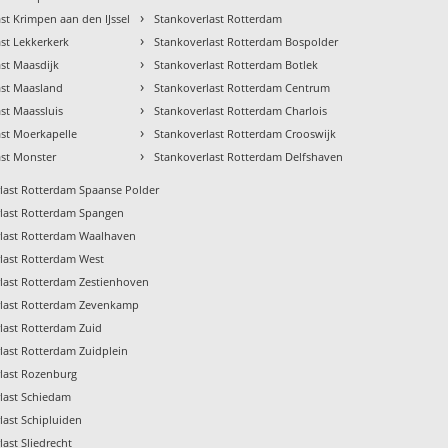
›
st Krimpen aan den IJssel
Stankoverlast Rotterdam
›
st Lekkerkerk
Stankoverlast Rotterdam Bospolder
›
st Maasdijk
Stankoverlast Rotterdam Botlek
›
ast Maasland
Stankoverlast Rotterdam Centrum
›
st Maassluis
Stankoverlast Rotterdam Charlois
›
ast Moerkapelle
Stankoverlast Rotterdam Crooswijk
›
ast Monster
Stankoverlast Rotterdam Delfshaven
last Rotterdam Spaanse Polder
last Rotterdam Spangen
last Rotterdam Waalhaven
last Rotterdam West
last Rotterdam Zestienhoven
rlast Rotterdam Zevenkamp
last Rotterdam Zuid
last Rotterdam Zuidplein
last Rozenburg
last Schiedam
last Schipluiden
last Sliedrecht