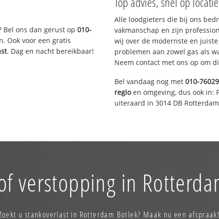
Top advies, snel op locati
Alle loodgieters die bij ons be
? Bel ons dan gerust op
010-
vakmanschap en zijn profession
n. Ook voor een gratis
wij over de modernste en juist
ast
. Dag en nacht bereikbaar!
problemen aan zowel gas als wat
Neem contact met ons op om di
Bel vandaag nog met
010-7602
regio
en omgeving, dus ook in: 
uiteraard in 3014 DB Rotterdam
of verstopping in Rotterda
Zoekt u stankoverlast in Rotterdam Botlek? Maak nu een afspraak