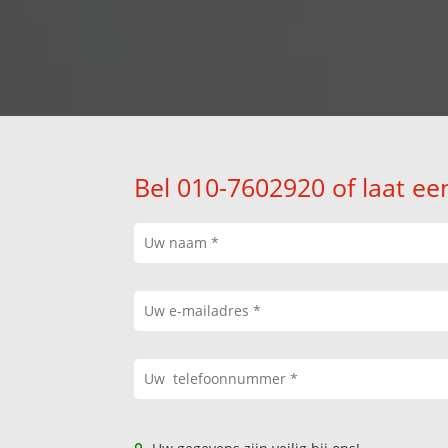
Bel 010-7602920 of laat ee