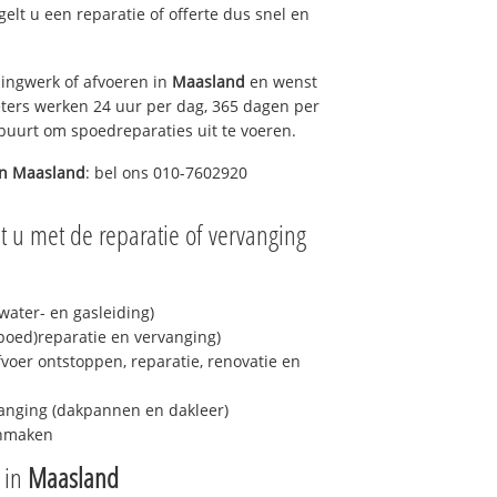
egelt u een reparatie of offerte dus snel en
ingwerk of afvoeren in
Maasland
en wenst
eters werken 24 uur per dag, 365 dagen per
e buurt om spoedreparaties uit te voeren.
in
Maasland
: bel ons 010-7602920
t u met de reparatie of vervanging
ater- en gasleiding)
spoed)reparatie en vervanging)
fvoer ontstoppen, reparatie, renovatie en
anging (dakpannen en dakleer)
onmaken
e in
Maasland