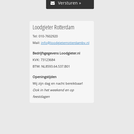
Versturen »
Loodgieter Rotterdam
Tel: 010-7602920
Mail:
info@loodgieterrotterdambv.nl
Bedrijfsgegevens Loodgieter.nl
KVK: 73123684
BTW: NL8593.64.537.B01
Openingstijden
Wij zijn dag en nacht bereikbaar!
Ook in het weekend en op
feestdagen