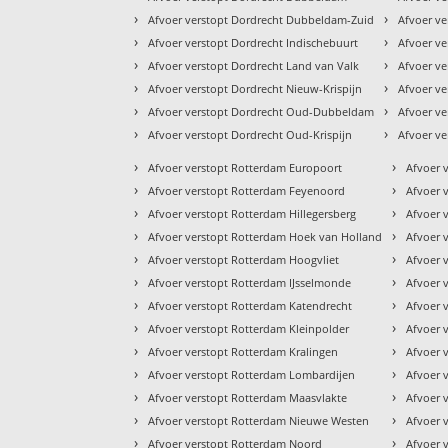
›
›
Afvoer verstopt Dordrecht Dubbeldam-Zuid
Afvoer ve
›
›
Afvoer verstopt Dordrecht Indischebuurt
Afvoer ve
›
›
Afvoer verstopt Dordrecht Land van Valk
Afvoer v
›
›
Afvoer verstopt Dordrecht Nieuw-Krispijn
Afvoer ve
›
›
Afvoer verstopt Dordrecht Oud-Dubbeldam
Afvoer ve
›
›
Afvoer verstopt Dordrecht Oud-Krispijn
Afvoer ve
›
›
Afvoer verstopt Rotterdam Europoort
Afvoer 
›
›
Afvoer verstopt Rotterdam Feyenoord
Afvoer 
›
›
Afvoer verstopt Rotterdam Hillegersberg
Afvoer 
›
›
Afvoer verstopt Rotterdam Hoek van Holland
Afvoer 
›
›
Afvoer verstopt Rotterdam Hoogvliet
Afvoer 
›
›
Afvoer verstopt Rotterdam IJsselmonde
Afvoer 
›
›
Afvoer verstopt Rotterdam Katendrecht
Afvoer 
›
›
Afvoer verstopt Rotterdam Kleinpolder
Afvoer 
›
›
Afvoer verstopt Rotterdam Kralingen
Afvoer 
›
›
Afvoer verstopt Rotterdam Lombardijen
Afvoer 
›
›
Afvoer verstopt Rotterdam Maasvlakte
Afvoer 
›
›
Afvoer verstopt Rotterdam Nieuwe Westen
Afvoer v
›
›
Afvoer verstopt Rotterdam Noord
Afvoer v