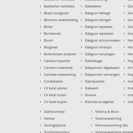
›
›
›
Badkamer ventilatie
Dakdekker
Goe
›
›
›
Beste loodgieter
Dakgoot lekkage
Go
›
›
›
Bevroren waterleiding
Dakgoot reinigen
Goo
›
›
›
Boiler
Dakgoot reparatie
Gr
›
›
›
Borrelende
Dakgoot repareren
Gr
›
›
›
Bosch
Dakgoot schoonmaken
Ha
›
›
›
Brugman
Dakgoot verstopt
He
›
›
›
Buitenkraan plaatsen
Dakgoot vervangen
Hem
›
›
›
Camera inspectie
Daklekkage
Hog
›
›
›
Camera onderzoek
Dakpannen afgewaaid
Hr-
›
›
›
Centrale verwarming
Dakpannen vervangen
Hu
›
›
›
Combiketels
Dakreparatie
Ins
›
›
›
CV ketel advies
Dakwerk
Ins
›
›
›
CV ketel huren
Duravit
Ins
›
›
›
CV ketel kopen
Erkende loodgieter
Ins
›
›
Stankoverlast
Villeroy & Boch
›
›
Stelrad
Vloerverwarming
›
›
Storingsdienst
Vloerverwarming lekt
›
›
Storingsmonteur
Vloerverwarming reparat