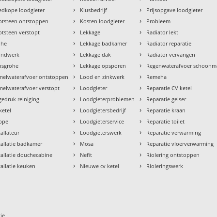
›
›
dkope loodgieter
Klusbedrijf
Prijsopgave loodgieter
›
›
otsteen ontstoppen
Kosten loodgieter
Probleem
›
›
tsteen verstopt
Lekkage
Radiator lekt
›
›
ohe
Lekkage badkamer
Radiator reparatie
›
›
ondwerk
Lekkage dak
Radiator vervangen
›
›
nsgrohe
Lekkage opsporen
Regenwaterafvoer schoon
›
›
melwaterafvoer ontstoppen
Lood en zinkwerk
Remeha
›
›
elwaterafvoer verstopt
Loodgieter
Reparatie CV ketel
›
›
edruk reiniging
Loodgieterproblemen
Reparatie geiser
›
›
ketel
Loodgietersbedrijf
Reparatie kraan
›
›
ppe
Loodgieterservice
Reparatie toilet
›
›
tallateur
Loodgieterswerk
Reparatie verwarming
›
›
tallatie badkamer
Mosa
Reparatie vloerverwarming
›
›
tallatie douchecabine
Nefit
Riolering ontstoppen
›
›
tallatie keuken
Nieuwe cv ketel
Rioleringswerk
ie