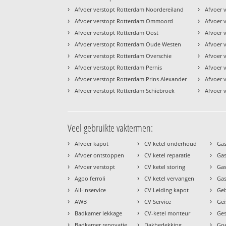
›
›
Afvoer verstopt Rotterdam Noordereiland
Afvoer 
›
›
Afvoer verstopt Rotterdam Ommoord
Afvoer v
›
›
Afvoer verstopt Rotterdam Oost
Afvoer 
›
›
Afvoer verstopt Rotterdam Oude Westen
Afvoer 
›
›
Afvoer verstopt Rotterdam Overschie
Afvoer 
›
›
Afvoer verstopt Rotterdam Pernis
Afvoer 
›
›
Afvoer verstopt Rotterdam Prins Alexander
Afvoer 
›
›
Afvoer verstopt Rotterdam Schiebroek
Afvoer 
Veel gebruikte vaktermen:
›
›
›
Afvoer kapot
CV ketel onderhoud
Gas
›
›
›
Afvoer ontstoppen
CV ketel reparatie
Gas
›
›
›
Afvoer verstopt
CV ketel storing
Ga
›
›
›
Agpo ferroli
CV ketel vervangen
Gas
›
›
›
All-Inservice
CV Leiding kapot
Geb
›
›
›
AWB
CV Service
Gei
›
›
›
Badkamer lekkage
CV-ketel monteur
Ges
›
›
›
Badkamer renovatie
Dakbedekking
Goe