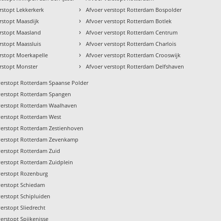
›
rstopt Lekkerkerk
Afvoer verstopt Rotterdam Bospolder
›
rstopt Maasdijk
Afvoer verstopt Rotterdam Botlek
›
erstopt Maasland
Afvoer verstopt Rotterdam Centrum
›
rstopt Maassluis
Afvoer verstopt Rotterdam Charlois
›
rstopt Moerkapelle
Afvoer verstopt Rotterdam Crooswijk
›
rstopt Monster
Afvoer verstopt Rotterdam Delfshaven
verstopt Rotterdam Spaanse Polder
verstopt Rotterdam Spangen
verstopt Rotterdam Waalhaven
verstopt Rotterdam West
verstopt Rotterdam Zestienhoven
verstopt Rotterdam Zevenkamp
verstopt Rotterdam Zuid
verstopt Rotterdam Zuidplein
verstopt Rozenburg
verstopt Schiedam
verstopt Schipluiden
erstopt Sliedrecht
erstopt Spijkenisse