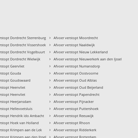
›
rstopt Dordrecht Sterrenburg
Afvoer verstopt Moordrecht
›
rstopt Dordrecht Vissershoek
Afvoer verstopt Naaldwijk
›
rstopt Dordrecht Vogelbuurt
Afvoer verstopt Nieuw Lekkerland
›
rstopt Dordrecht Wielwijk
Afvoer verstopt Nieuwerkerk aan den Ijssel
›
rstopt Geervliet
Afvoer verstopt Numansdorp
›
erstopt Gouda
Afvoer verstopt Oostvoorne
›
erstopt Goudswaard
Afvoer verstopt Oud Alblas
›
rstopt Heenvliet
Afvoer verstopt Oud Beijerland
›
rstopt Heenvliet
Afvoer verstopt Papendrecht
›
erstopt Heerjansdam
Afvoer verstopt Pijnacker
›
rstopt Hellevoetsluis
Afvoer verstopt Puttershoek
›
erstopt Hendrik ido Ambacht
Afvoer verstopt Reeuwijk
›
rstopt Hoek van Holland
Afvoer verstopt Rhoon
›
rstopt Krimpen aan de Lek
Afvoer verstopt Ridderkerk
›
rstopt Krimpen aan den IJssel
Afvoer verstopt Rotterdam