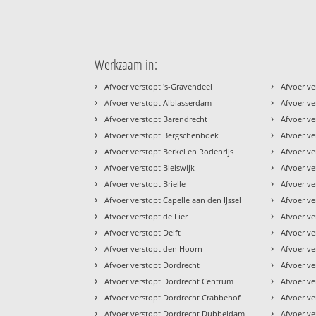
Werkzaam in:
›
›
Afvoer verstopt 's-Gravendeel
Afvoer ve
›
›
Afvoer verstopt Alblasserdam
Afvoer ve
›
›
Afvoer verstopt Barendrecht
Afvoer ve
›
›
Afvoer verstopt Bergschenhoek
Afvoer ve
›
›
Afvoer verstopt Berkel en Rodenrijs
Afvoer ve
›
›
Afvoer verstopt Bleiswijk
Afvoer v
›
›
Afvoer verstopt Brielle
Afvoer v
›
›
Afvoer verstopt Capelle aan den IJssel
Afvoer ve
›
›
Afvoer verstopt de Lier
Afvoer ve
›
›
Afvoer verstopt Delft
Afvoer v
›
›
Afvoer verstopt den Hoorn
Afvoer ve
›
›
Afvoer verstopt Dordrecht
Afvoer v
›
›
Afvoer verstopt Dordrecht Centrum
Afvoer ve
›
›
Afvoer verstopt Dordrecht Crabbehof
Afvoer ve
›
›
Afvoer verstopt Dordrecht Dubbeldam
Afvoer ve