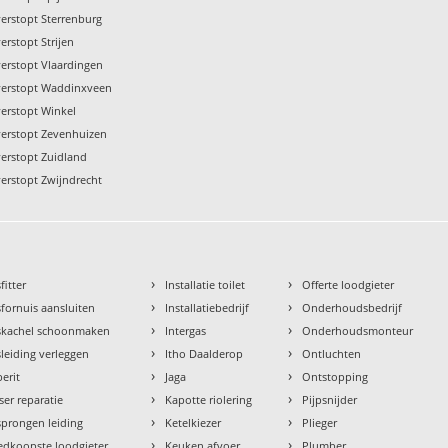
verstopt Sterrenburg
erstopt Strijen
verstopt Vlaardingen
verstopt Waddinxveen
verstopt Winkel
verstopt Zevenhuizen
verstopt Zuidland
verstopt Zwijndrecht
›
›
fitter
Installatie toilet
Offerte loodgieter
›
›
fornuis aansluiten
Installatiebedrijf
Onderhoudsbedrijf
›
›
skachel schoonmaken
Intergas
Onderhoudsmonteur
›
›
leiding verleggen
Itho Daalderop
Ontluchten
›
›
erit
Jaga
Ontstopping
›
›
ser reparatie
Kapotte riolering
Pijpsnijder
›
›
prongen leiding
Ketelkiezer
Plieger
›
›
dkoopste loodgieter
Keuken afvoer
Plumber