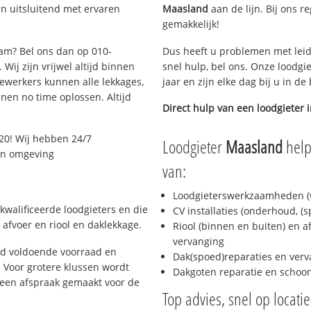
n uitsluitend met ervaren
Maasland
aan de lijn. Bij ons r
gemakkelijk!
dam? Bel ons dan op 010-
Dus heeft u problemen met leid
Wij zijn vrijwel altijd binnen
snel hulp, bel ons. Onze loodgi
ewerkers kunnen alle lekkages,
jaar en zijn elke dag bij u in d
en no time oplossen. Altijd
Direct hulp van een loodgieter 
20! Wij hebben 24/7
Loodgieter
Maasland
help
 en omgeving
van:
Loodgieterswerkzaamheden (w
kwalificeerde loodgieters en die
CV installaties (onderhoud, (
afvoer en riool en daklekkage.
Riool (binnen en buiten) en a
vervanging
jd voldoende voorraad en
Dak(spoed)reparaties en verv
 Voor grotere klussen wordt
Dakgoten reparatie en scho
 een afspraak gemaakt voor de
Top advies, snel op locati