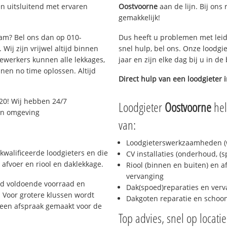
n uitsluitend met ervaren
Oostvoorne
aan de lijn. Bij ons 
gemakkelijk!
dam? Bel ons dan op 010-
Dus heeft u problemen met leid
Wij zijn vrijwel altijd binnen
snel hulp, bel ons. Onze loodgi
ewerkers kunnen alle lekkages,
jaar en zijn elke dag bij u in d
en no time oplossen. Altijd
Direct hulp van een loodgieter 
20! Wij hebben 24/7
Loodgieter
Oostvoorne
hel
 en omgeving
van:
Loodgieterswerkzaamheden (w
kwalificeerde loodgieters en die
CV installaties (onderhoud, (
afvoer en riool en daklekkage.
Riool (binnen en buiten) en a
vervanging
jd voldoende voorraad en
Dak(spoed)reparaties en verv
 Voor grotere klussen wordt
Dakgoten reparatie en scho
 een afspraak gemaakt voor de
Top advies, snel op locati