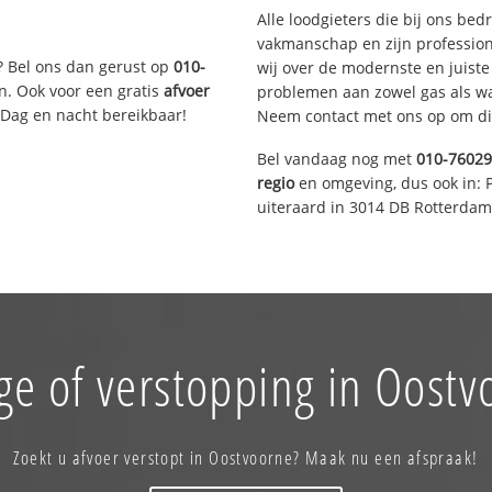
Alle loodgieters die bij ons be
vakmanschap en zijn profession
? Bel ons dan gerust op
010-
wij over de modernste en juist
n. Ook voor een gratis
afvoer
problemen aan zowel gas als wat
 Dag en nacht bereikbaar!
Neem contact met ons op om di
Bel vandaag nog met
010-7602
regio
en omgeving, dus ook in: 
uiteraard in 3014 DB Rotterdam
ge of verstopping in Oostv
Zoekt u afvoer verstopt in Oostvoorne? Maak nu een afspraak!