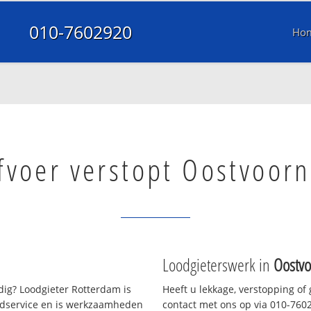
010-7602920
Ho
fvoer verstopt Oostvoor
Loodgieterswerk in
Oostv
ig? Loodgieter Rotterdam is
Heeft u lekkage, verstopping of
oedservice en is werkzaamheden
contact met ons op via 010-76029