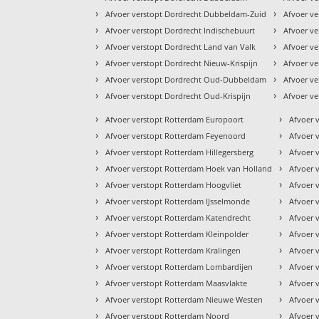
›
›
Afvoer verstopt Dordrecht Dubbeldam-Zuid
Afvoer ve
›
›
Afvoer verstopt Dordrecht Indischebuurt
Afvoer ve
›
›
Afvoer verstopt Dordrecht Land van Valk
Afvoer v
›
›
Afvoer verstopt Dordrecht Nieuw-Krispijn
Afvoer ve
›
›
Afvoer verstopt Dordrecht Oud-Dubbeldam
Afvoer ve
›
›
Afvoer verstopt Dordrecht Oud-Krispijn
Afvoer ve
›
›
Afvoer verstopt Rotterdam Europoort
Afvoer 
›
›
Afvoer verstopt Rotterdam Feyenoord
Afvoer 
›
›
Afvoer verstopt Rotterdam Hillegersberg
Afvoer 
›
›
Afvoer verstopt Rotterdam Hoek van Holland
Afvoer 
›
›
Afvoer verstopt Rotterdam Hoogvliet
Afvoer 
›
›
Afvoer verstopt Rotterdam IJsselmonde
Afvoer 
›
›
Afvoer verstopt Rotterdam Katendrecht
Afvoer 
›
›
Afvoer verstopt Rotterdam Kleinpolder
Afvoer 
›
›
Afvoer verstopt Rotterdam Kralingen
Afvoer 
›
›
Afvoer verstopt Rotterdam Lombardijen
Afvoer 
›
›
Afvoer verstopt Rotterdam Maasvlakte
Afvoer 
›
›
Afvoer verstopt Rotterdam Nieuwe Westen
Afvoer v
›
›
Afvoer verstopt Rotterdam Noord
Afvoer v