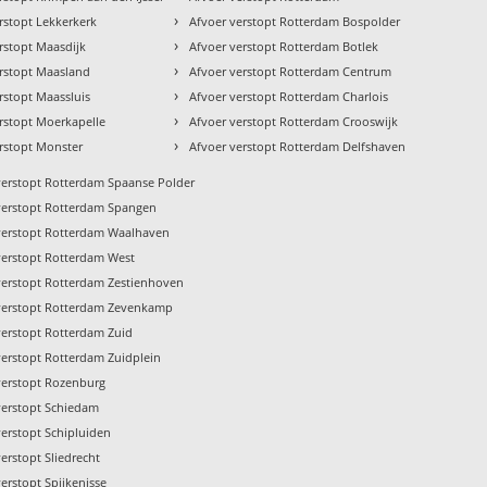
›
rstopt Lekkerkerk
Afvoer verstopt Rotterdam Bospolder
›
rstopt Maasdijk
Afvoer verstopt Rotterdam Botlek
›
erstopt Maasland
Afvoer verstopt Rotterdam Centrum
›
rstopt Maassluis
Afvoer verstopt Rotterdam Charlois
›
rstopt Moerkapelle
Afvoer verstopt Rotterdam Crooswijk
›
rstopt Monster
Afvoer verstopt Rotterdam Delfshaven
verstopt Rotterdam Spaanse Polder
verstopt Rotterdam Spangen
verstopt Rotterdam Waalhaven
verstopt Rotterdam West
verstopt Rotterdam Zestienhoven
verstopt Rotterdam Zevenkamp
verstopt Rotterdam Zuid
verstopt Rotterdam Zuidplein
verstopt Rozenburg
verstopt Schiedam
verstopt Schipluiden
erstopt Sliedrecht
erstopt Spijkenisse