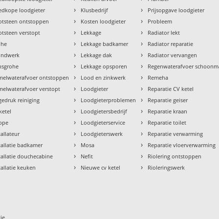
›
›
dkope loodgieter
Klusbedrijf
Prijsopgave loodgieter
›
›
otsteen ontstoppen
Kosten loodgieter
Probleem
›
›
tsteen verstopt
Lekkage
Radiator lekt
›
›
ohe
Lekkage badkamer
Radiator reparatie
›
›
ondwerk
Lekkage dak
Radiator vervangen
›
›
nsgrohe
Lekkage opsporen
Regenwaterafvoer schoon
›
›
melwaterafvoer ontstoppen
Lood en zinkwerk
Remeha
›
›
elwaterafvoer verstopt
Loodgieter
Reparatie CV ketel
›
›
edruk reiniging
Loodgieterproblemen
Reparatie geiser
›
›
ketel
Loodgietersbedrijf
Reparatie kraan
›
›
ppe
Loodgieterservice
Reparatie toilet
›
›
tallateur
Loodgieterswerk
Reparatie verwarming
›
›
tallatie badkamer
Mosa
Reparatie vloerverwarming
›
›
tallatie douchecabine
Nefit
Riolering ontstoppen
›
›
tallatie keuken
Nieuwe cv ketel
Rioleringswerk
ie