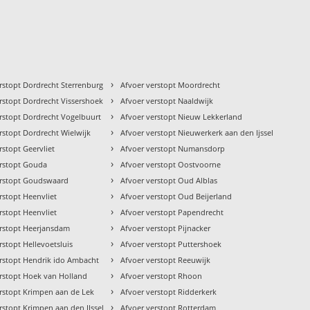
›
rstopt Dordrecht Sterrenburg
Afvoer verstopt Moordrecht
›
rstopt Dordrecht Vissershoek
Afvoer verstopt Naaldwijk
›
rstopt Dordrecht Vogelbuurt
Afvoer verstopt Nieuw Lekkerland
›
rstopt Dordrecht Wielwijk
Afvoer verstopt Nieuwerkerk aan den Ijssel
›
rstopt Geervliet
Afvoer verstopt Numansdorp
›
erstopt Gouda
Afvoer verstopt Oostvoorne
›
erstopt Goudswaard
Afvoer verstopt Oud Alblas
›
rstopt Heenvliet
Afvoer verstopt Oud Beijerland
›
rstopt Heenvliet
Afvoer verstopt Papendrecht
›
erstopt Heerjansdam
Afvoer verstopt Pijnacker
›
rstopt Hellevoetsluis
Afvoer verstopt Puttershoek
›
erstopt Hendrik ido Ambacht
Afvoer verstopt Reeuwijk
›
rstopt Hoek van Holland
Afvoer verstopt Rhoon
›
rstopt Krimpen aan de Lek
Afvoer verstopt Ridderkerk
›
rstopt Krimpen aan den IJssel
Afvoer verstopt Rotterdam