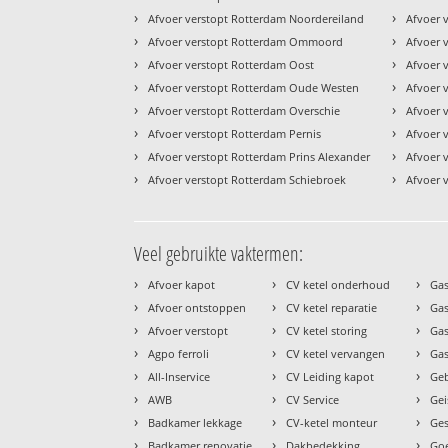
›
›
Afvoer verstopt Rotterdam Noordereiland
Afvoer 
›
›
Afvoer verstopt Rotterdam Ommoord
Afvoer v
›
›
Afvoer verstopt Rotterdam Oost
Afvoer 
›
›
Afvoer verstopt Rotterdam Oude Westen
Afvoer 
›
›
Afvoer verstopt Rotterdam Overschie
Afvoer 
›
›
Afvoer verstopt Rotterdam Pernis
Afvoer 
›
›
Afvoer verstopt Rotterdam Prins Alexander
Afvoer 
›
›
Afvoer verstopt Rotterdam Schiebroek
Afvoer 
Veel gebruikte vaktermen:
›
›
›
Afvoer kapot
CV ketel onderhoud
Gas
›
›
›
Afvoer ontstoppen
CV ketel reparatie
Gas
›
›
›
Afvoer verstopt
CV ketel storing
Ga
›
›
›
Agpo ferroli
CV ketel vervangen
Gas
›
›
›
All-Inservice
CV Leiding kapot
Geb
›
›
›
AWB
CV Service
Gei
›
›
›
Badkamer lekkage
CV-ketel monteur
Ges
›
›
›
Badkamer renovatie
Dakbedekking
Goe