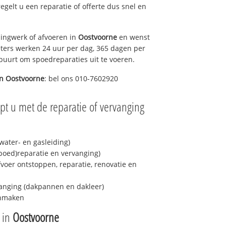
regelt u een reparatie of offerte dus snel en
ingwerk of afvoeren in
Oostvoorne
en wenst
eters werken 24 uur per dag, 365 dagen per
e buurt om spoedreparaties uit te voeren.
in
Oostvoorne
: bel ons 010-7602920
pt u met de reparatie of vervanging
ater- en gasleiding)
spoed)reparatie en vervanging)
fvoer ontstoppen, reparatie, renovatie en
anging (dakpannen en dakleer)
onmaken
e in
Oostvoorne