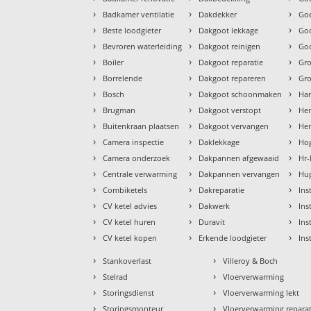
›
›
›
Badkamer ventilatie
Dakdekker
Goe
›
›
›
Beste loodgieter
Dakgoot lekkage
Go
›
›
›
Bevroren waterleiding
Dakgoot reinigen
Goo
›
›
›
Boiler
Dakgoot reparatie
Gr
›
›
›
Borrelende
Dakgoot repareren
Gr
›
›
›
Bosch
Dakgoot schoonmaken
Ha
›
›
›
Brugman
Dakgoot verstopt
He
›
›
›
Buitenkraan plaatsen
Dakgoot vervangen
Hem
›
›
›
Camera inspectie
Daklekkage
Hog
›
›
›
Camera onderzoek
Dakpannen afgewaaid
Hr-
›
›
›
Centrale verwarming
Dakpannen vervangen
Hu
›
›
›
Combiketels
Dakreparatie
Ins
›
›
›
CV ketel advies
Dakwerk
Ins
›
›
›
CV ketel huren
Duravit
Ins
›
›
›
CV ketel kopen
Erkende loodgieter
Ins
›
›
Stankoverlast
Villeroy & Boch
›
›
Stelrad
Vloerverwarming
›
›
Storingsdienst
Vloerverwarming lekt
›
›
Storingsmonteur
Vloerverwarming reparat