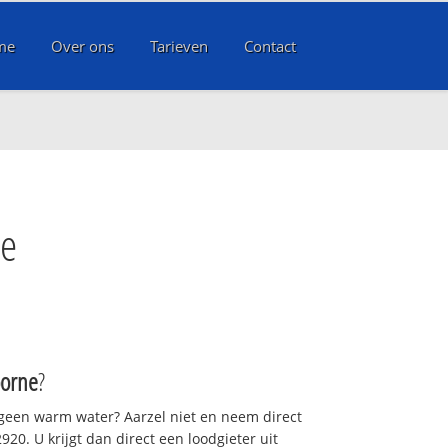
me
Over ons
Tarieven
Contact
ne
oorne
?
 geen warm water? Aarzel niet en neem direct
20. U krijgt dan direct een loodgieter uit