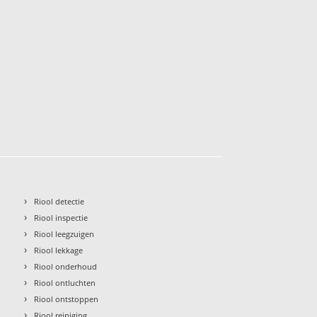
›
Riool detectie
›
Riool inspectie
›
Riool leegzuigen
›
Riool lekkage
›
Riool onderhoud
›
Riool ontluchten
›
Riool ontstoppen
›
Riool reiniging