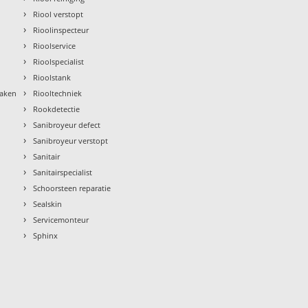
›
Riool verstopt
›
Rioolinspecteur
›
Rioolservice
›
Rioolspecialist
›
Rioolstank
›
maken
Riooltechniek
›
Rookdetectie
›
Sanibroyeur defect
›
Sanibroyeur verstopt
›
Sanitair
›
Sanitairspecialist
›
Schoorsteen reparatie
›
Sealskin
›
Servicemonteur
›
Sphinx