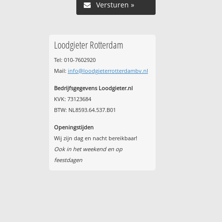
Versturen »
Loodgieter Rotterdam
Tel: 010-7602920
Mail:
info@loodgieterrotterdambv.nl
Bedrijfsgegevens Loodgieter.nl
KVK: 73123684
BTW: NL8593.64.537.B01
Openingstijden
Wij zijn dag en nacht bereikbaar!
Ook in het weekend en op
feestdagen