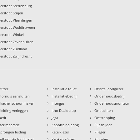
verstopt Sterrenburg
erstopt Strijen
verstopt Vlaardingen
verstopt Waddinxveen
verstopt Winkel
verstopt Zevenhuizen
verstopt Zuidland
verstopt Zwijndrecht
›
›
fitter
Installatie toilet
Offerte loodgieter
›
›
fornuis aansluiten
Installatiebedrijf
Onderhoudsbedrijf
›
›
skachel schoonmaken
Intergas
Onderhoudsmonteur
›
›
leiding verleggen
Itho Daalderop
Ontluchten
›
›
erit
Jaga
Ontstopping
›
›
ser reparatie
Kapotte riolering
Pijpsnijder
›
›
prongen leiding
Ketelkiezer
Plieger
›
›
dkoopste loodgieter
Keuken afvoer
Plumber