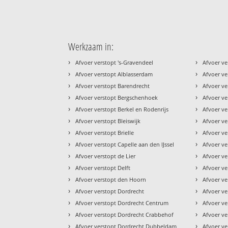
Werkzaam in:
›
›
Afvoer verstopt 's-Gravendeel
Afvoer ve
›
›
Afvoer verstopt Alblasserdam
Afvoer ve
›
›
Afvoer verstopt Barendrecht
Afvoer ve
›
›
Afvoer verstopt Bergschenhoek
Afvoer ve
›
›
Afvoer verstopt Berkel en Rodenrijs
Afvoer ve
›
›
Afvoer verstopt Bleiswijk
Afvoer v
›
›
Afvoer verstopt Brielle
Afvoer v
›
›
Afvoer verstopt Capelle aan den IJssel
Afvoer ve
›
›
Afvoer verstopt de Lier
Afvoer ve
›
›
Afvoer verstopt Delft
Afvoer v
›
›
Afvoer verstopt den Hoorn
Afvoer ve
›
›
Afvoer verstopt Dordrecht
Afvoer v
›
›
Afvoer verstopt Dordrecht Centrum
Afvoer ve
›
›
Afvoer verstopt Dordrecht Crabbehof
Afvoer ve
›
›
Afvoer verstopt Dordrecht Dubbeldam
Afvoer ve