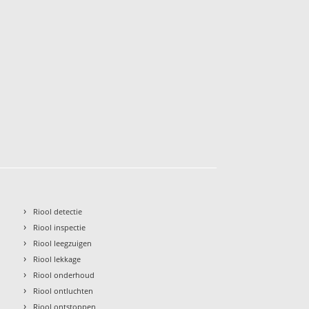
›
Riool detectie
›
Riool inspectie
›
Riool leegzuigen
›
Riool lekkage
›
Riool onderhoud
›
Riool ontluchten
›
Riool ontstoppen