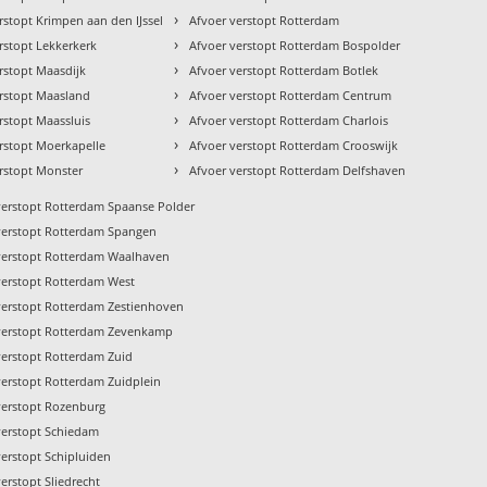
›
rstopt Krimpen aan den IJssel
Afvoer verstopt Rotterdam
›
rstopt Lekkerkerk
Afvoer verstopt Rotterdam Bospolder
›
rstopt Maasdijk
Afvoer verstopt Rotterdam Botlek
›
erstopt Maasland
Afvoer verstopt Rotterdam Centrum
›
rstopt Maassluis
Afvoer verstopt Rotterdam Charlois
›
rstopt Moerkapelle
Afvoer verstopt Rotterdam Crooswijk
›
rstopt Monster
Afvoer verstopt Rotterdam Delfshaven
verstopt Rotterdam Spaanse Polder
verstopt Rotterdam Spangen
verstopt Rotterdam Waalhaven
verstopt Rotterdam West
verstopt Rotterdam Zestienhoven
verstopt Rotterdam Zevenkamp
verstopt Rotterdam Zuid
verstopt Rotterdam Zuidplein
verstopt Rozenburg
verstopt Schiedam
verstopt Schipluiden
erstopt Sliedrecht