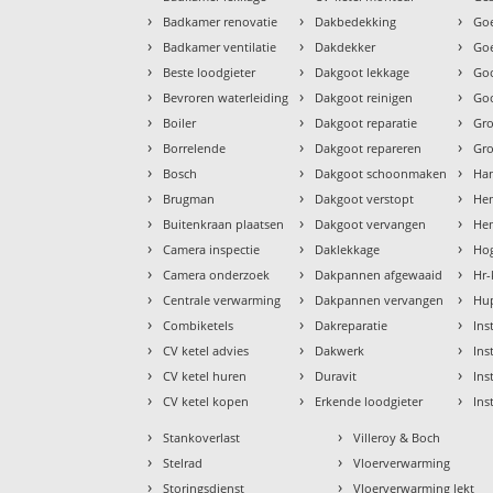
›
›
›
Badkamer renovatie
Dakbedekking
Goe
›
›
›
Badkamer ventilatie
Dakdekker
Goe
›
›
›
Beste loodgieter
Dakgoot lekkage
Go
›
›
›
Bevroren waterleiding
Dakgoot reinigen
Goo
›
›
›
Boiler
Dakgoot reparatie
Gr
›
›
›
Borrelende
Dakgoot repareren
Gr
›
›
›
Bosch
Dakgoot schoonmaken
Ha
›
›
›
Brugman
Dakgoot verstopt
He
›
›
›
Buitenkraan plaatsen
Dakgoot vervangen
Hem
›
›
›
Camera inspectie
Daklekkage
Hog
›
›
›
Camera onderzoek
Dakpannen afgewaaid
Hr-
›
›
›
Centrale verwarming
Dakpannen vervangen
Hu
›
›
›
Combiketels
Dakreparatie
Ins
›
›
›
CV ketel advies
Dakwerk
Ins
›
›
›
CV ketel huren
Duravit
Ins
›
›
›
CV ketel kopen
Erkende loodgieter
Ins
›
›
Stankoverlast
Villeroy & Boch
›
›
Stelrad
Vloerverwarming
›
›
Storingsdienst
Vloerverwarming lekt