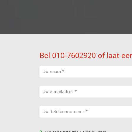
Bel 010-7602920 of laat ee