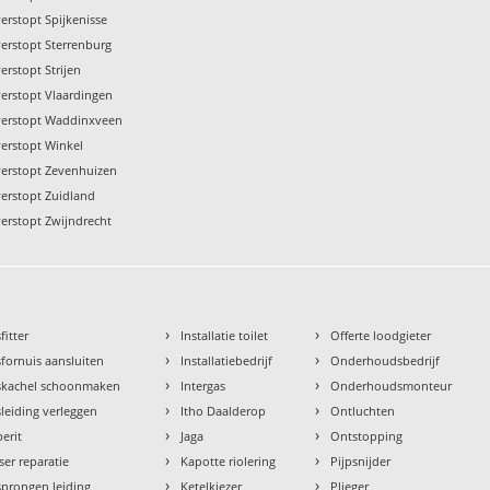
erstopt Spijkenisse
verstopt Sterrenburg
erstopt Strijen
verstopt Vlaardingen
verstopt Waddinxveen
verstopt Winkel
verstopt Zevenhuizen
verstopt Zuidland
verstopt Zwijndrecht
›
›
fitter
Installatie toilet
Offerte loodgieter
›
›
fornuis aansluiten
Installatiebedrijf
Onderhoudsbedrijf
›
›
skachel schoonmaken
Intergas
Onderhoudsmonteur
›
›
leiding verleggen
Itho Daalderop
Ontluchten
›
›
erit
Jaga
Ontstopping
›
›
ser reparatie
Kapotte riolering
Pijpsnijder
›
›
prongen leiding
Ketelkiezer
Plieger