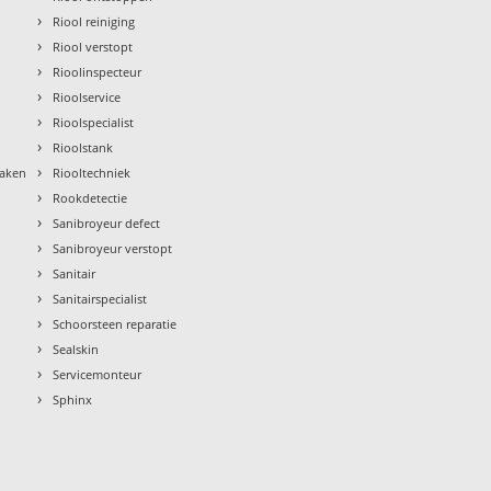
›
Riool reiniging
›
Riool verstopt
›
Rioolinspecteur
›
Rioolservice
›
Rioolspecialist
›
Rioolstank
›
maken
Riooltechniek
›
Rookdetectie
›
Sanibroyeur defect
›
Sanibroyeur verstopt
›
Sanitair
›
Sanitairspecialist
›
Schoorsteen reparatie
›
Sealskin
›
Servicemonteur
›
Sphinx