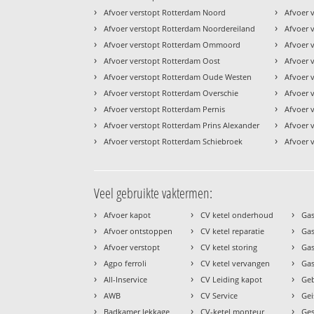
›
›
Afvoer verstopt Rotterdam Noord
Afvoer v
›
›
Afvoer verstopt Rotterdam Noordereiland
Afvoer 
›
›
Afvoer verstopt Rotterdam Ommoord
Afvoer v
›
›
Afvoer verstopt Rotterdam Oost
Afvoer 
›
›
Afvoer verstopt Rotterdam Oude Westen
Afvoer 
›
›
Afvoer verstopt Rotterdam Overschie
Afvoer 
›
›
Afvoer verstopt Rotterdam Pernis
Afvoer 
›
›
Afvoer verstopt Rotterdam Prins Alexander
Afvoer 
›
›
Afvoer verstopt Rotterdam Schiebroek
Afvoer 
Veel gebruikte vaktermen:
›
›
›
Afvoer kapot
CV ketel onderhoud
Gas
›
›
›
Afvoer ontstoppen
CV ketel reparatie
Gas
›
›
›
Afvoer verstopt
CV ketel storing
Ga
›
›
›
Agpo ferroli
CV ketel vervangen
Gas
›
›
›
All-Inservice
CV Leiding kapot
Geb
›
›
›
AWB
CV Service
Gei
›
›
›
Badkamer lekkage
CV-ketel monteur
Ges