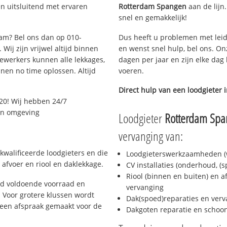
n uitsluitend met ervaren
Rotterdam Spangen
aan de lijn.
snel en gemakkelijk!
dam? Bel ons dan op 010-
Dus heeft u problemen met leid
Wij zijn vrijwel altijd binnen
en wenst snel hulp, bel ons. On
ewerkers kunnen alle lekkages,
dagen per jaar en zijn elke dag 
en no time oplossen. Altijd
voeren.
Direct hulp van een loodgieter 
20! Wij hebben 24/7
 en omgeving
Loodgieter
Rotterdam Sp
vervanging van:
kwalificeerde loodgieters en die
Loodgieterswerkzaamheden (w
afvoer en riool en daklekkage.
CV installaties (onderhoud, (
Riool (binnen en buiten) en a
jd voldoende voorraad en
vervanging
 Voor grotere klussen wordt
Dak(spoed)reparaties en verv
 een afspraak gemaakt voor de
Dakgoten reparatie en scho