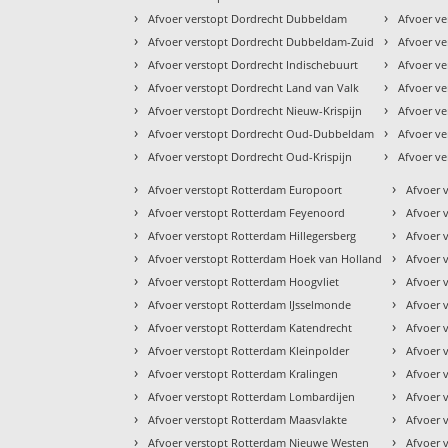
›
›
Afvoer verstopt Dordrecht Dubbeldam
Afvoer ve
›
›
Afvoer verstopt Dordrecht Dubbeldam-Zuid
Afvoer ve
›
›
Afvoer verstopt Dordrecht Indischebuurt
Afvoer ve
›
›
Afvoer verstopt Dordrecht Land van Valk
Afvoer v
›
›
Afvoer verstopt Dordrecht Nieuw-Krispijn
Afvoer ve
›
›
Afvoer verstopt Dordrecht Oud-Dubbeldam
Afvoer ve
›
›
Afvoer verstopt Dordrecht Oud-Krispijn
Afvoer ve
›
›
Afvoer verstopt Rotterdam Europoort
Afvoer 
›
›
Afvoer verstopt Rotterdam Feyenoord
Afvoer 
›
›
Afvoer verstopt Rotterdam Hillegersberg
Afvoer 
›
›
Afvoer verstopt Rotterdam Hoek van Holland
Afvoer 
›
›
Afvoer verstopt Rotterdam Hoogvliet
Afvoer 
›
›
Afvoer verstopt Rotterdam IJsselmonde
Afvoer 
›
›
Afvoer verstopt Rotterdam Katendrecht
Afvoer 
›
›
Afvoer verstopt Rotterdam Kleinpolder
Afvoer 
›
›
Afvoer verstopt Rotterdam Kralingen
Afvoer 
›
›
Afvoer verstopt Rotterdam Lombardijen
Afvoer 
›
›
Afvoer verstopt Rotterdam Maasvlakte
Afvoer 
›
›
Afvoer verstopt Rotterdam Nieuwe Westen
Afvoer v