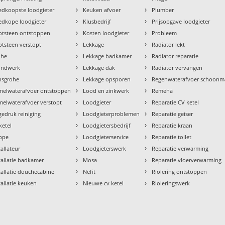
›
›
dkoopste loodgieter
Keuken afvoer
Plumber
›
›
dkope loodgieter
Klusbedrijf
Prijsopgave loodgieter
›
›
otsteen ontstoppen
Kosten loodgieter
Probleem
›
›
tsteen verstopt
Lekkage
Radiator lekt
›
›
ohe
Lekkage badkamer
Radiator reparatie
›
›
ondwerk
Lekkage dak
Radiator vervangen
›
›
nsgrohe
Lekkage opsporen
Regenwaterafvoer schoon
›
›
melwaterafvoer ontstoppen
Lood en zinkwerk
Remeha
›
›
elwaterafvoer verstopt
Loodgieter
Reparatie CV ketel
›
›
edruk reiniging
Loodgieterproblemen
Reparatie geiser
›
›
ketel
Loodgietersbedrijf
Reparatie kraan
›
›
ppe
Loodgieterservice
Reparatie toilet
›
›
tallateur
Loodgieterswerk
Reparatie verwarming
›
›
tallatie badkamer
Mosa
Reparatie vloerverwarming
›
›
tallatie douchecabine
Nefit
Riolering ontstoppen
›
›
tallatie keuken
Nieuwe cv ketel
Rioleringswerk