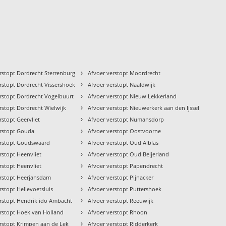
›
rstopt Dordrecht Sterrenburg
Afvoer verstopt Moordrecht
›
rstopt Dordrecht Vissershoek
Afvoer verstopt Naaldwijk
›
rstopt Dordrecht Vogelbuurt
Afvoer verstopt Nieuw Lekkerland
›
rstopt Dordrecht Wielwijk
Afvoer verstopt Nieuwerkerk aan den Ijssel
›
rstopt Geervliet
Afvoer verstopt Numansdorp
›
erstopt Gouda
Afvoer verstopt Oostvoorne
›
erstopt Goudswaard
Afvoer verstopt Oud Alblas
›
rstopt Heenvliet
Afvoer verstopt Oud Beijerland
›
rstopt Heenvliet
Afvoer verstopt Papendrecht
›
erstopt Heerjansdam
Afvoer verstopt Pijnacker
›
rstopt Hellevoetsluis
Afvoer verstopt Puttershoek
›
erstopt Hendrik ido Ambacht
Afvoer verstopt Reeuwijk
›
rstopt Hoek van Holland
Afvoer verstopt Rhoon
›
rstopt Krimpen aan de Lek
Afvoer verstopt Ridderkerk