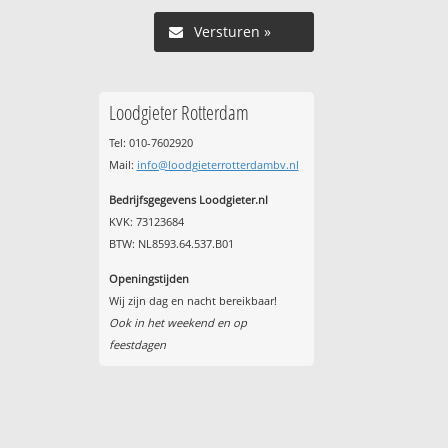
Versturen »
Loodgieter Rotterdam
Tel: 010-7602920
Mail:
info@loodgieterrotterdambv.nl
Bedrijfsgegevens Loodgieter.nl
KVK: 73123684
BTW: NL8593.64.537.B01
Openingstijden
Wij zijn dag en nacht bereikbaar!
Ook in het weekend en op
feestdagen