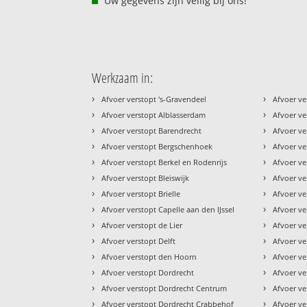
Uw gegevens zijn veilig bij ons!
Werkzaam in:
›
›
Afvoer verstopt 's-Gravendeel
Afvoer ve
›
›
Afvoer verstopt Alblasserdam
Afvoer ve
›
›
Afvoer verstopt Barendrecht
Afvoer ve
›
›
Afvoer verstopt Bergschenhoek
Afvoer ve
›
›
Afvoer verstopt Berkel en Rodenrijs
Afvoer ve
›
›
Afvoer verstopt Bleiswijk
Afvoer v
›
›
Afvoer verstopt Brielle
Afvoer v
›
›
Afvoer verstopt Capelle aan den IJssel
Afvoer ve
›
›
Afvoer verstopt de Lier
Afvoer ve
›
›
Afvoer verstopt Delft
Afvoer v
›
›
Afvoer verstopt den Hoorn
Afvoer ve
›
›
Afvoer verstopt Dordrecht
Afvoer v
›
›
Afvoer verstopt Dordrecht Centrum
Afvoer ve
›
›
Afvoer verstopt Dordrecht Crabbehof
Afvoer ve