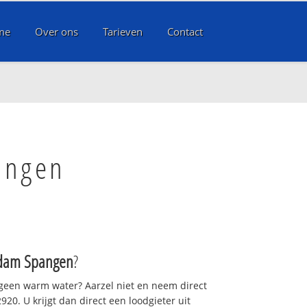
me
Over ons
Tarieven
Contact
angen
rdam Spangen
?
 geen warm water? Aarzel niet en neem direct
20. U krijgt dan direct een loodgieter uit