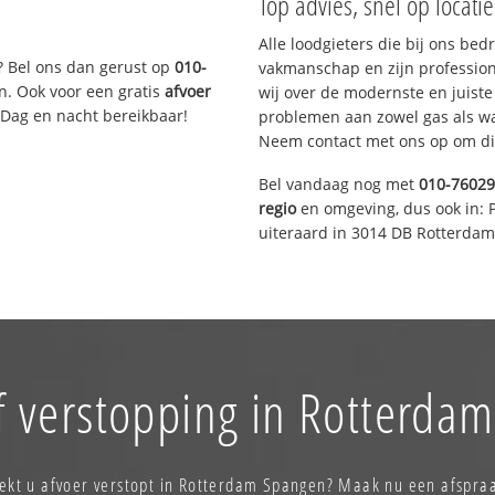
Top advies, snel op locati
Alle loodgieters die bij ons be
? Bel ons dan gerust op
010-
vakmanschap en zijn profession
n. Ook voor een gratis
afvoer
wij over de modernste en juist
 Dag en nacht bereikbaar!
problemen aan zowel gas als wat
Neem contact met ons op om di
Bel vandaag nog met
010-7602
regio
en omgeving, dus ook in: 
uiteraard in 3014 DB Rotterdam
f verstopping in Rotterda
ekt u afvoer verstopt in Rotterdam Spangen? Maak nu een afspra