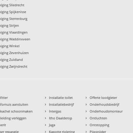
niging Sliedrecht
niging Spijkenisse
niging Sterrenburg
niging Strijen
iniging Vlaardingen
iniging Waddinxveen
niging Winkel
iniging Zevenhuizen
niging Zuidland
niging Zwijndrecht
›
›
fitter
Installatie toilet
Offerte loodgieter
›
›
fornuis aansluiten
Installatiebedrijf
Onderhoudsbedrijf
›
›
skachel schoonmaken
Intergas
Onderhoudsmonteur
›
›
leiding verleggen
Itho Daalderop
Ontluchten
›
›
erit
Jaga
Ontstopping
›
›
ser reparatie
Kapotte riolering
Pijpsnijder