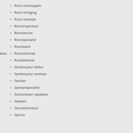
›
Riool ontstoppen
›
Riool reiniging
›
Riool verstopt
›
Rioolinspecteur
›
Rioolservice
›
Rioolspecialist
›
Rioolstank
›
maken
Riooltechniek
›
Rookdetectie
›
Sanibroyeur defect
›
Sanibroyeur verstopt
›
Sanitair
›
Sanitairspecialist
›
Schoorsteen reparatie
›
Sealskin
›
Servicemonteur
›
Sphinx