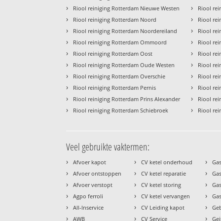
›
›
Riool reiniging Rotterdam Nieuwe Westen
Riool rei
›
›
Riool reiniging Rotterdam Noord
Riool rei
›
›
Riool reiniging Rotterdam Noordereiland
Riool rei
›
›
Riool reiniging Rotterdam Ommoord
Riool rei
›
›
Riool reiniging Rotterdam Oost
Riool re
›
›
Riool reiniging Rotterdam Oude Westen
Riool re
›
›
Riool reiniging Rotterdam Overschie
Riool rei
›
›
Riool reiniging Rotterdam Pernis
Riool re
›
›
Riool reiniging Rotterdam Prins Alexander
Riool rei
›
›
Riool reiniging Rotterdam Schiebroek
Riool rei
Veel gebruikte vaktermen:
›
›
›
Afvoer kapot
CV ketel onderhoud
Gas
›
›
›
Afvoer ontstoppen
CV ketel reparatie
Gas
›
›
›
Afvoer verstopt
CV ketel storing
Ga
›
›
›
Agpo ferroli
CV ketel vervangen
Gas
›
›
›
All-Inservice
CV Leiding kapot
Geb
›
›
›
AWB
CV Service
Gei