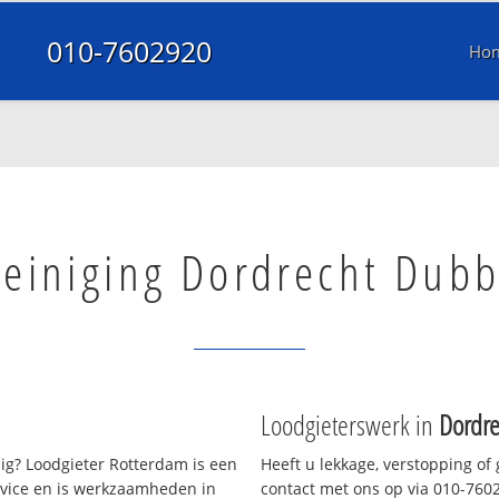
010-7602920
Ho
reiniging Dordrecht Dub
Loodgieterswerk in
Dordr
g? Loodgieter Rotterdam is een
Heeft u lekkage, verstopping of
rvice en is werkzaamheden in
contact met ons op via 010-76029