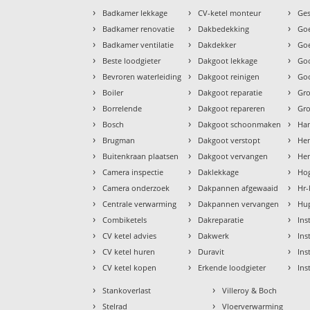
›
›
›
Badkamer lekkage
CV-ketel monteur
Ges
›
›
›
Badkamer renovatie
Dakbedekking
Goe
›
›
›
Badkamer ventilatie
Dakdekker
Goe
›
›
›
Beste loodgieter
Dakgoot lekkage
Go
›
›
›
Bevroren waterleiding
Dakgoot reinigen
Goo
›
›
›
Boiler
Dakgoot reparatie
Gr
›
›
›
Borrelende
Dakgoot repareren
Gr
›
›
›
Bosch
Dakgoot schoonmaken
Ha
›
›
›
Brugman
Dakgoot verstopt
He
›
›
›
Buitenkraan plaatsen
Dakgoot vervangen
Hem
›
›
›
Camera inspectie
Daklekkage
Hog
›
›
›
Camera onderzoek
Dakpannen afgewaaid
Hr-
›
›
›
Centrale verwarming
Dakpannen vervangen
Hu
›
›
›
Combiketels
Dakreparatie
Ins
›
›
›
CV ketel advies
Dakwerk
Ins
›
›
›
CV ketel huren
Duravit
Ins
›
›
›
CV ketel kopen
Erkende loodgieter
Ins
›
›
Stankoverlast
Villeroy & Boch
›
›
Stelrad
Vloerverwarming