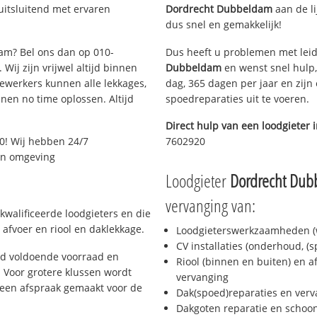
uitsluitend met ervaren
Dordrecht Dubbeldam
aan de li
dus snel en gemakkelijk!
dam? Bel ons dan op 010-
Dus heeft u problemen met leid
Wij zijn vrijwel altijd binnen
Dubbeldam
en wenst snel hulp,
ewerkers kunnen alle lekkages,
dag, 365 dagen per jaar en zijn 
en no time oplossen. Altijd
spoedreparaties uit te voeren.
Direct hulp van een loodgieter 
0! Wij hebben 24/7
7602920
 en omgeving
Loodgieter
Dordrecht Du
vervanging van:
kwalificeerde loodgieters en die
afvoer en riool en daklekkage.
Loodgieterswerkzaamheden (w
CV installaties (onderhoud, (
jd voldoende voorraad en
Riool (binnen en buiten) en a
 Voor grotere klussen wordt
vervanging
 een afspraak gemaakt voor de
Dak(spoed)reparaties en verv
Dakgoten reparatie en scho