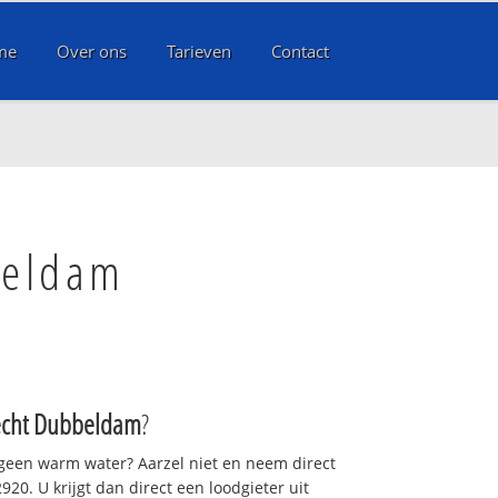
me
Over ons
Tarieven
Contact
beldam
echt Dubbeldam
?
 geen warm water? Aarzel niet en neem direct
20. U krijgt dan direct een loodgieter uit