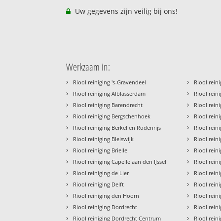
Uw gegevens zijn veilig bij ons!
Werkzaam in:
›
›
Riool reiniging 's-Gravendeel
Riool rein
›
›
Riool reiniging Alblasserdam
Riool rein
›
›
Riool reiniging Barendrecht
Riool rein
›
›
Riool reiniging Bergschenhoek
Riool rein
›
›
Riool reiniging Berkel en Rodenrijs
Riool reini
›
›
Riool reiniging Bleiswijk
Riool rein
›
›
Riool reiniging Brielle
Riool rei
›
›
Riool reiniging Capelle aan den IJssel
Riool rein
›
›
Riool reiniging de Lier
Riool rein
›
›
Riool reiniging Delft
Riool rein
›
›
Riool reiniging den Hoorn
Riool rein
›
›
Riool reiniging Dordrecht
Riool rein
›
›
Riool reiniging Dordrecht Centrum
Riool rein