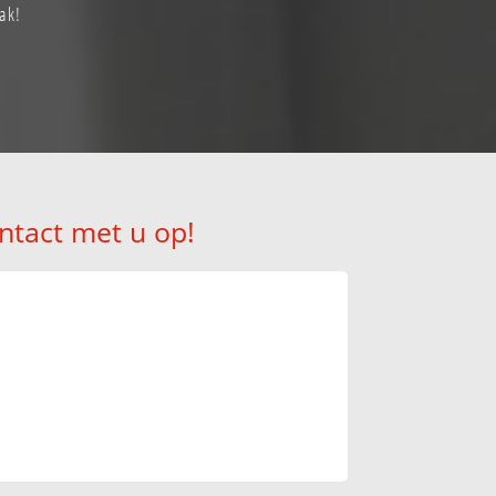
ak!
ntact met u op!