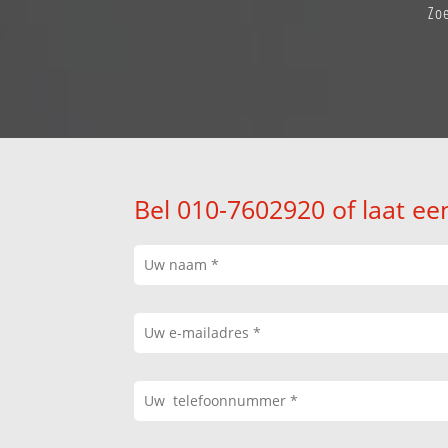
Zo
Bel 010-7602920 of laat ee