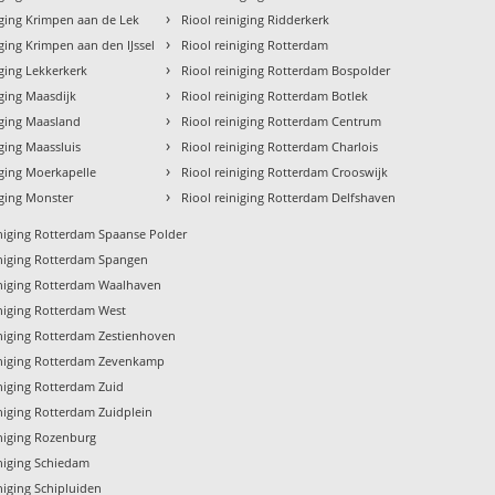
›
iging Krimpen aan de Lek
Riool reiniging Ridderkerk
›
iging Krimpen aan den IJssel
Riool reiniging Rotterdam
›
iging Lekkerkerk
Riool reiniging Rotterdam Bospolder
›
iging Maasdijk
Riool reiniging Rotterdam Botlek
›
iging Maasland
Riool reiniging Rotterdam Centrum
›
iging Maassluis
Riool reiniging Rotterdam Charlois
›
iging Moerkapelle
Riool reiniging Rotterdam Crooswijk
›
iging Monster
Riool reiniging Rotterdam Delfshaven
iniging Rotterdam Spaanse Polder
iniging Rotterdam Spangen
iniging Rotterdam Waalhaven
iniging Rotterdam West
iniging Rotterdam Zestienhoven
iniging Rotterdam Zevenkamp
iniging Rotterdam Zuid
iniging Rotterdam Zuidplein
iniging Rozenburg
iniging Schiedam
niging Schipluiden