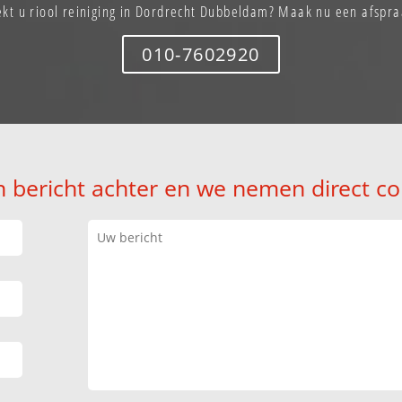
ekt u riool reiniging in Dordrecht Dubbeldam? Maak nu een afspra
010-7602920
n bericht achter en we nemen direct co