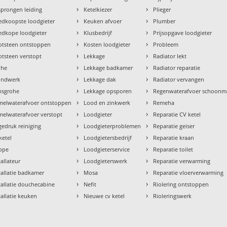
›
›
prongen leiding
Ketelkiezer
Plieger
›
›
dkoopste loodgieter
Keuken afvoer
Plumber
›
›
dkope loodgieter
Klusbedrijf
Prijsopgave loodgieter
›
›
otsteen ontstoppen
Kosten loodgieter
Probleem
›
›
tsteen verstopt
Lekkage
Radiator lekt
›
›
ohe
Lekkage badkamer
Radiator reparatie
›
›
ondwerk
Lekkage dak
Radiator vervangen
›
›
nsgrohe
Lekkage opsporen
Regenwaterafvoer schoon
›
›
melwaterafvoer ontstoppen
Lood en zinkwerk
Remeha
›
›
elwaterafvoer verstopt
Loodgieter
Reparatie CV ketel
›
›
edruk reiniging
Loodgieterproblemen
Reparatie geiser
›
›
ketel
Loodgietersbedrijf
Reparatie kraan
›
›
ppe
Loodgieterservice
Reparatie toilet
›
›
tallateur
Loodgieterswerk
Reparatie verwarming
›
›
tallatie badkamer
Mosa
Reparatie vloerverwarming
›
›
tallatie douchecabine
Nefit
Riolering ontstoppen
›
›
tallatie keuken
Nieuwe cv ketel
Rioleringswerk