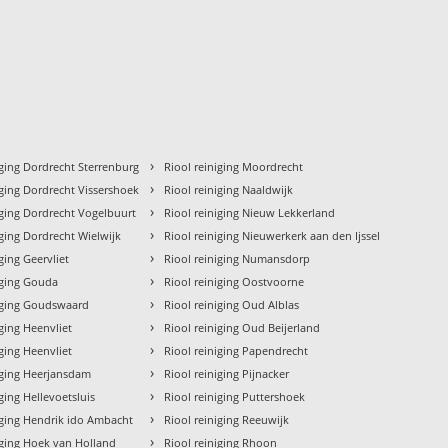
›
iging Dordrecht Sterrenburg
Riool reiniging Moordrecht
›
iging Dordrecht Vissershoek
Riool reiniging Naaldwijk
›
iging Dordrecht Vogelbuurt
Riool reiniging Nieuw Lekkerland
›
iging Dordrecht Wielwijk
Riool reiniging Nieuwerkerk aan den Ijssel
›
ging Geervliet
Riool reiniging Numansdorp
›
iging Gouda
Riool reiniging Oostvoorne
›
niging Goudswaard
Riool reiniging Oud Alblas
›
iging Heenvliet
Riool reiniging Oud Beijerland
›
iging Heenvliet
Riool reiniging Papendrecht
›
iging Heerjansdam
Riool reiniging Pijnacker
›
iging Hellevoetsluis
Riool reiniging Puttershoek
›
iging Hendrik ido Ambacht
Riool reiniging Reeuwijk
›
iging Hoek van Holland
Riool reiniging Rhoon