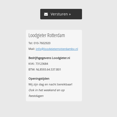
Versturen »
Loodgieter Rotterdam
Tel: 010-7602920
Mail:
info@loodgieterrotterdambv.nl
Bedrijfsgegevens Loodgieter.nl
KVK: 73123684
BTW: NL8593.64.537.B01
Openingstijden
Wij zijn dag en nacht bereikbaar!
Ook in het weekend en op
feestdagen