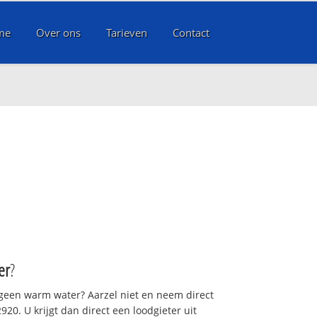
me
Over ons
Tarieven
Contact
er
?
 geen warm water? Aarzel niet en neem direct
20. U krijgt dan direct een loodgieter uit