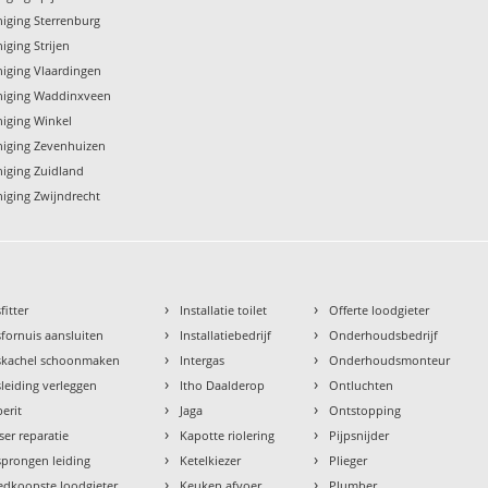
niging Sterrenburg
niging Strijen
iniging Vlaardingen
iniging Waddinxveen
niging Winkel
iniging Zevenhuizen
niging Zuidland
niging Zwijndrecht
›
›
fitter
Installatie toilet
Offerte loodgieter
›
›
fornuis aansluiten
Installatiebedrijf
Onderhoudsbedrijf
›
›
skachel schoonmaken
Intergas
Onderhoudsmonteur
›
›
leiding verleggen
Itho Daalderop
Ontluchten
›
›
erit
Jaga
Ontstopping
›
›
ser reparatie
Kapotte riolering
Pijpsnijder
›
›
prongen leiding
Ketelkiezer
Plieger
›
›
dkoopste loodgieter
Keuken afvoer
Plumber