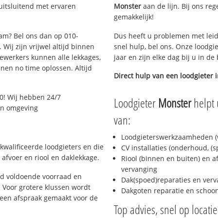
uitsluitend met ervaren
Monster
aan de lijn. Bij ons reg
gemakkelijk!
dam? Bel ons dan op 010-
Dus heeft u problemen met leid
Wij zijn vrijwel altijd binnen
snel hulp, bel ons. Onze loodgi
ewerkers kunnen alle lekkages,
jaar en zijn elke dag bij u in d
en no time oplossen. Altijd
Direct hulp van een loodgieter 
0! Wij hebben 24/7
Loodgieter
Monster
helpt 
 en omgeving
van:
Loodgieterswerkzaamheden (w
kwalificeerde loodgieters en die
CV installaties (onderhoud, (
afvoer en riool en daklekkage.
Riool (binnen en buiten) en a
vervanging
jd voldoende voorraad en
Dak(spoed)reparaties en verv
 Voor grotere klussen wordt
Dakgoten reparatie en scho
 een afspraak gemaakt voor de
Top advies, snel op locati