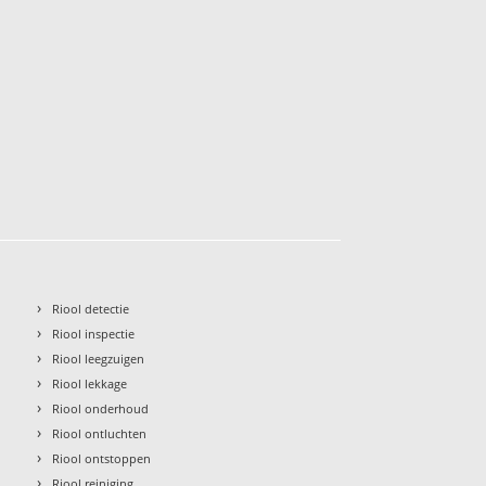
›
Riool detectie
›
Riool inspectie
›
Riool leegzuigen
›
Riool lekkage
›
Riool onderhoud
›
Riool ontluchten
›
Riool ontstoppen
›
Riool reiniging