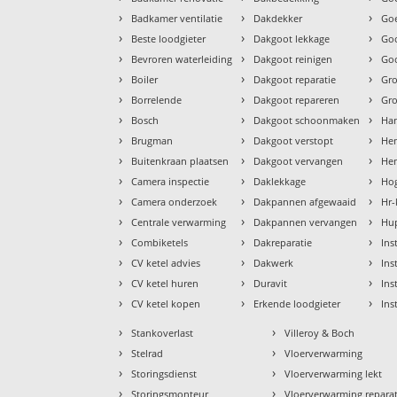
›
›
›
Badkamer ventilatie
Dakdekker
Goe
›
›
›
Beste loodgieter
Dakgoot lekkage
Go
›
›
›
Bevroren waterleiding
Dakgoot reinigen
Goo
›
›
›
Boiler
Dakgoot reparatie
Gr
›
›
›
Borrelende
Dakgoot repareren
Gr
›
›
›
Bosch
Dakgoot schoonmaken
Ha
›
›
›
Brugman
Dakgoot verstopt
He
›
›
›
Buitenkraan plaatsen
Dakgoot vervangen
Hem
›
›
›
Camera inspectie
Daklekkage
Hog
›
›
›
Camera onderzoek
Dakpannen afgewaaid
Hr-
›
›
›
Centrale verwarming
Dakpannen vervangen
Hu
›
›
›
Combiketels
Dakreparatie
Ins
›
›
›
CV ketel advies
Dakwerk
Ins
›
›
›
CV ketel huren
Duravit
Ins
›
›
›
CV ketel kopen
Erkende loodgieter
Ins
›
›
Stankoverlast
Villeroy & Boch
›
›
Stelrad
Vloerverwarming
›
›
Storingsdienst
Vloerverwarming lekt
›
›
Storingsmonteur
Vloerverwarming reparat