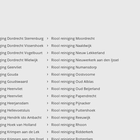
›
iging Dordrecht Sterrenburg
Riool reiniging Moordrecht
›
iging Dordrecht Vissershoek
Riool reiniging Naaldwijk
›
iging Dordrecht Vogelbuurt
Riool reiniging Nieuw Lekkerland
›
iging Dordrecht Wielwijk
Riool reiniging Nieuwerkerk aan den Ijssel
›
ging Geervliet
Riool reiniging Numansdorp
›
iging Gouda
Riool reiniging Oostvoorne
›
niging Goudswaard
Riool reiniging Oud Alblas
›
iging Heenvliet
Riool reiniging Oud Beijerland
›
iging Heenvliet
Riool reiniging Papendrecht
›
iging Heerjansdam
Riool reiniging Pijnacker
›
iging Hellevoetsluis
Riool reiniging Puttershoek
›
iging Hendrik ido Ambacht
Riool reiniging Reeuwijk
›
iging Hoek van Holland
Riool reiniging Rhoon
›
iging Krimpen aan de Lek
Riool reiniging Ridderkerk
›
iging Krimpen aan den IJssel
Riool reiniging Rotterdam