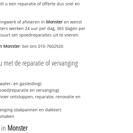
elt u een reparatie of offerte dus snel en
ingwerk of afvoeren in
Monster
en wenst
eters werken 24 uur per dag, 365 dagen per
e buurt om spoedreparaties uit te voeren.
in
Monster
: bel ons 010-7602920
u met de reparatie of vervanging
ater- en gasleiding)
spoed)reparatie en vervanging)
fvoer ontstoppen, reparatie, renovatie en
anging (dakpannen en dakleer)
onmaken
e in
Monster