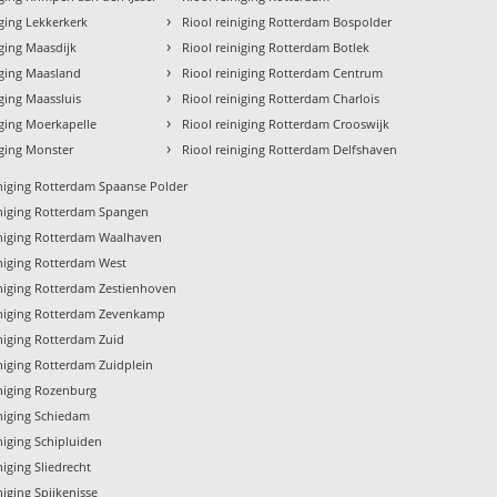
›
iging Lekkerkerk
Riool reiniging Rotterdam Bospolder
›
iging Maasdijk
Riool reiniging Rotterdam Botlek
›
iging Maasland
Riool reiniging Rotterdam Centrum
›
iging Maassluis
Riool reiniging Rotterdam Charlois
›
iging Moerkapelle
Riool reiniging Rotterdam Crooswijk
›
iging Monster
Riool reiniging Rotterdam Delfshaven
iniging Rotterdam Spaanse Polder
iniging Rotterdam Spangen
iniging Rotterdam Waalhaven
iniging Rotterdam West
iniging Rotterdam Zestienhoven
iniging Rotterdam Zevenkamp
iniging Rotterdam Zuid
iniging Rotterdam Zuidplein
iniging Rozenburg
iniging Schiedam
niging Schipluiden
niging Sliedrecht
niging Spijkenisse