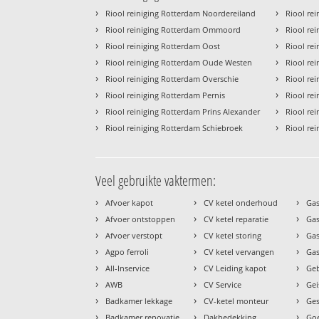
›
›
Riool reiniging Rotterdam Noordereiland
Riool rei
›
›
Riool reiniging Rotterdam Ommoord
Riool rei
›
›
Riool reiniging Rotterdam Oost
Riool re
›
›
Riool reiniging Rotterdam Oude Westen
Riool re
›
›
Riool reiniging Rotterdam Overschie
Riool rei
›
›
Riool reiniging Rotterdam Pernis
Riool re
›
›
Riool reiniging Rotterdam Prins Alexander
Riool rei
›
›
Riool reiniging Rotterdam Schiebroek
Riool rei
Veel gebruikte vaktermen:
›
›
›
Afvoer kapot
CV ketel onderhoud
Gas
›
›
›
Afvoer ontstoppen
CV ketel reparatie
Gas
›
›
›
Afvoer verstopt
CV ketel storing
Ga
›
›
›
Agpo ferroli
CV ketel vervangen
Gas
›
›
›
All-Inservice
CV Leiding kapot
Geb
›
›
›
AWB
CV Service
Gei
›
›
›
Badkamer lekkage
CV-ketel monteur
Ges
›
›
›
Badkamer renovatie
Dakbedekking
Goe