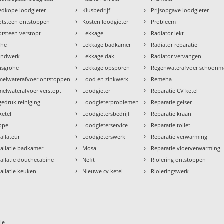
›
›
dkope loodgieter
Klusbedrijf
Prijsopgave loodgieter
›
›
otsteen ontstoppen
Kosten loodgieter
Probleem
›
›
tsteen verstopt
Lekkage
Radiator lekt
›
›
ohe
Lekkage badkamer
Radiator reparatie
›
›
ondwerk
Lekkage dak
Radiator vervangen
›
›
nsgrohe
Lekkage opsporen
Regenwaterafvoer schoon
›
›
melwaterafvoer ontstoppen
Lood en zinkwerk
Remeha
›
›
elwaterafvoer verstopt
Loodgieter
Reparatie CV ketel
›
›
edruk reiniging
Loodgieterproblemen
Reparatie geiser
›
›
ketel
Loodgietersbedrijf
Reparatie kraan
›
›
ppe
Loodgieterservice
Reparatie toilet
›
›
tallateur
Loodgieterswerk
Reparatie verwarming
›
›
tallatie badkamer
Mosa
Reparatie vloerverwarming
›
›
tallatie douchecabine
Nefit
Riolering ontstoppen
›
›
tallatie keuken
Nieuwe cv ketel
Rioleringswerk
ie