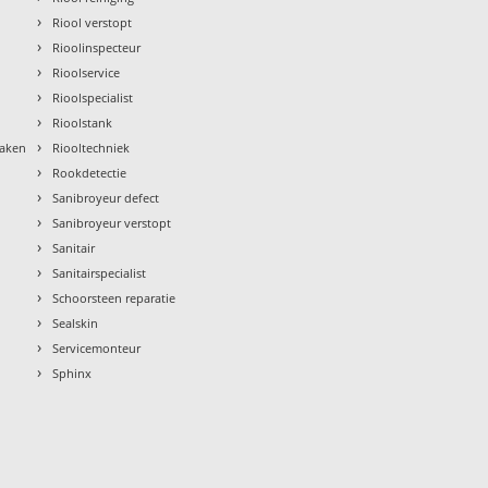
›
Riool verstopt
›
Rioolinspecteur
›
Rioolservice
›
Rioolspecialist
›
Rioolstank
›
maken
Riooltechniek
›
Rookdetectie
›
Sanibroyeur defect
›
Sanibroyeur verstopt
›
Sanitair
›
Sanitairspecialist
›
Schoorsteen reparatie
›
Sealskin
›
Servicemonteur
›
Sphinx