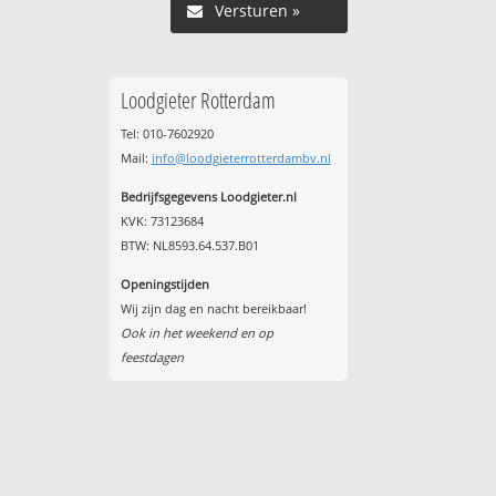
Versturen »
Loodgieter Rotterdam
Tel: 010-7602920
Mail:
info@loodgieterrotterdambv.nl
Bedrijfsgegevens Loodgieter.nl
KVK: 73123684
BTW: NL8593.64.537.B01
Openingstijden
Wij zijn dag en nacht bereikbaar!
Ook in het weekend en op
feestdagen