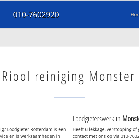
010-7602920
Ho
Riool reiniging Monster
Loodgieterswerk in
Monst
g? Loodgieter Rotterdam is een
Heeft u lekkage, verstopping of
rvice en is werkzaamheden in
contact met ons op via 010-76029